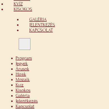
KVÍZ
KISOKOS
GALÉRIA
JELENTKEZÉS
KAPCSOLAT
Program
Jegyek
Árusok
Hírek
Mozaik
Kvíz
Kisokos
Galéria
Jelentkezés
Kapcsolat