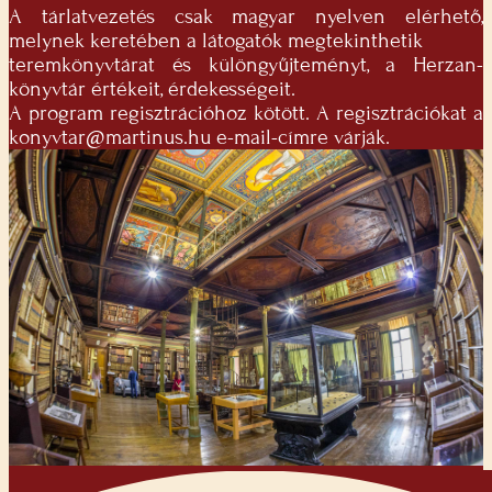
A tárlatvezetés csak magyar nyelven elérhető,
melynek keretében a látogatók megtekinthetik
teremkönyvtárat és különgyűjteményt, a Herzan-
könyvtár értékeit, érdekességeit.
A program regisztrációhoz kötött. A regisztrációkat a
konyvtar@martinus.hu
e-mail-címre várják.