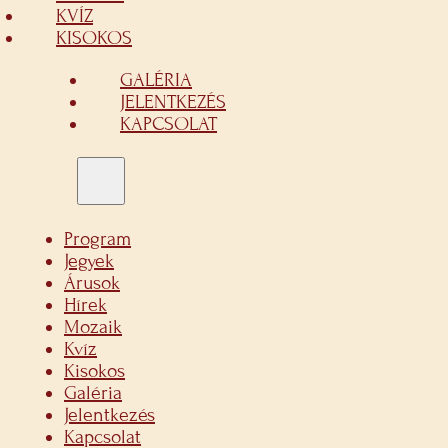
KVÍZ
KISOKOS
GALÉRIA
JELENTKEZÉS
KAPCSOLAT
Program
Jegyek
Árusok
Hírek
Mozaik
Kvíz
Kisokos
Galéria
Jelentkezés
Kapcsolat