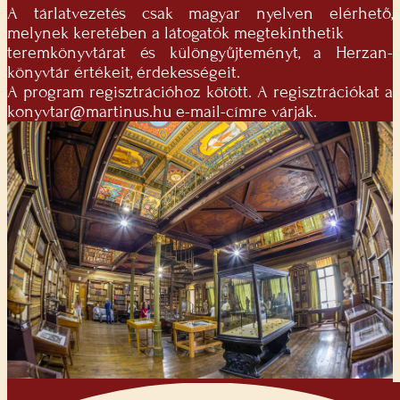
A tárlatvezetés csak magyar nyelven elérhető,
melynek keretében a látogatók megtekinthetik
teremkönyvtárat és különgyűjteményt, a Herzan-
könyvtár értékeit, érdekességeit.
A program regisztrációhoz kötött. A regisztrációkat a
konyvtar@martinus.hu
e-mail-címre várják.