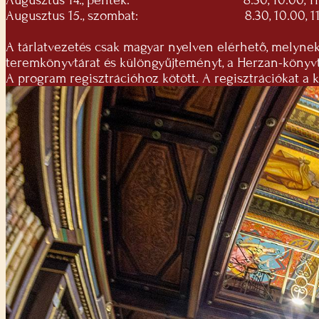
Augusztus 14., péntek: 8.30, 10.00, 11.30, 
Augusztus 15., szombat: 8.30, 10.00, 11.30,
A tárlatvezetés csak magyar nyelven elérhető, melyne
teremkönyvtárat és különgyűjteményt, a Herzan-könyvtá
A program regisztrációhoz kötött. A regisztrációkat a