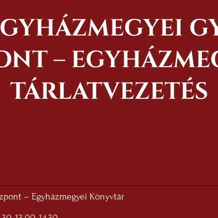
 EGYHÁZMEGYEI G
NT – EGYHÁZMEG
TÁRLATVEZETÉS
özpont – Egyházmegyei Könyvtár