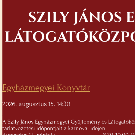
SZILY JÁNOS
LÁTOGATÓKÖZPO
Egyházmegyei Könyvtár
2026. augusztus 15. 14:30
A Szily János Egyházmegyei Gyűjtemény és Látogatók
tárlatvezetési időpontjait a karnevál idején: