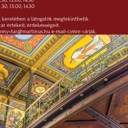
13.00, 14.30
 13.00, 14.30
k keretében a látogatók megtekinthetik
r értékeit, érdekességeit.
konyvtar@martinus.hu
e-mail-címre várják.