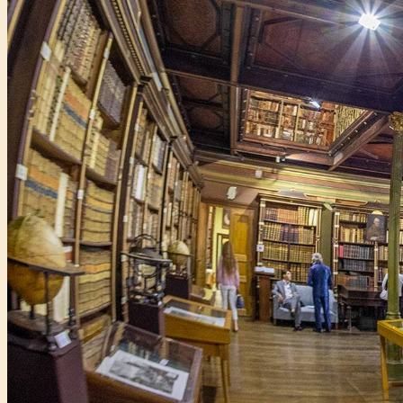
Főtámogató: