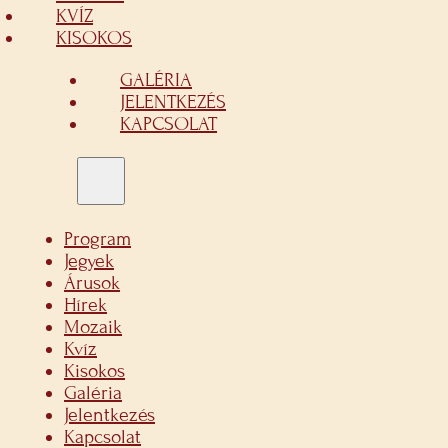
KVÍZ
KISOKOS
GALÉRIA
JELENTKEZÉS
KAPCSOLAT
Program
Jegyek
Árusok
Hírek
Mozaik
Kvíz
Kisokos
Galéria
Jelentkezés
Kapcsolat