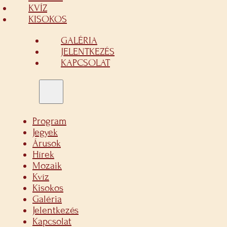
KVÍZ
KISOKOS
GALÉRIA
JELENTKEZÉS
KAPCSOLAT
Program
Jegyek
Árusok
Hírek
Mozaik
Kvíz
Kisokos
Galéria
Jelentkezés
Kapcsolat