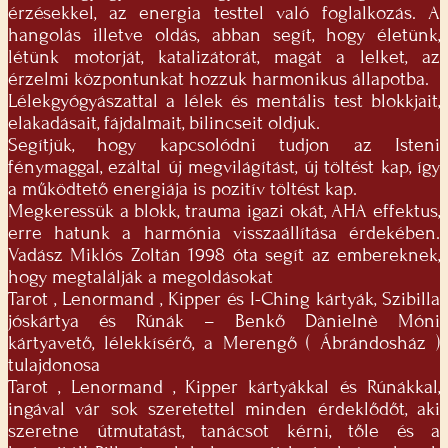
érzésekkel, az energia testtel való foglalkozás. A
hangolás illetve oldás, abban segít, hogy életünk,
létünk motorját, katalizátorát, magát a lelket, az
érzelmi központunkat hozzuk harmonikus állapotba.
Lélekgyógyászattal a lélek és mentális test blokkjait,
elakadásait, fájdalmait, bilincseit oldjuk.
Segítjük, hogy kapcsolódni tudjon az Isteni
fénymaggal, ezáltal új megvilágítást, új töltést kap, így
a működtető energiája is pozitív töltést kap.
Megkeressük a blokk, trauma igazi okát, AHA effektus,
erre hatunk a harmónia visszaállítása érdekében.
Vadász Miklós Zoltán 1998 óta segít az embereknek,
hogy megtalálják a megoldásokat
Tarot , Lenormand , Kipper és I-Ching kártyák, Szibilla
jóskártya és Rúnák – Benkő Dànielnè Móni
kártyavető, lélekkísérő, a Merengő ( Ábrándosház )
tulajdonosa
Tarot , Lenormand , Kipper kártyákkal és Rúnákkal,
ingával vár sok szeretettel minden érdeklődőt, aki
szeretne útmutatást, tanácsot kérni, tőle és a