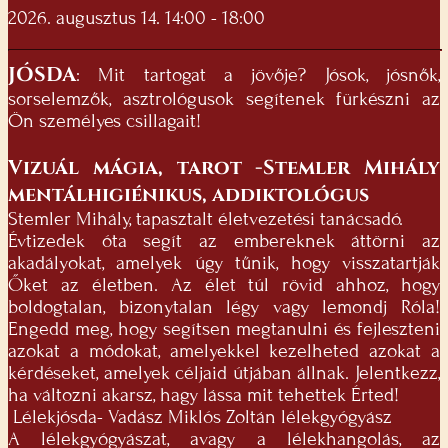
2026. augusztus 14. 14:00 - 18:00
JÓSDA
: Mit tartogat a jövője? Jósok, jósnők,
sorselemzők, asztrológusok segítenek fürkészni az
Ön személyes csillagait!
Vizuál mágia, tarot -Stemler Mihály
mentálhigiénikus, addiktológus
Stemler Mihály, tapasztalt életvezetési tanácsadó.
Évtizedek óta segít az embereknek áttörni az
akadályokat, amelyek úgy tűnik, hogy visszatartják
Őket az életben. Az élet túl rövid ahhoz, hogy
boldogtalan, bizonytalan légy vagy lemondj Róla!
Engedd meg, hogy segítsen megtanulni és fejleszteni
azokat a módokat, amelyekkel kezelheted azokat a
kérdéseket, amelyek céljaid útjában állnak. Jelentkezz,
ha változni akarsz, hagy lássa mit tehettek Érted!
Lélekjósda- Vadász Miklós Zoltán lélekgyógyász
A lélekgyógyászat, avagy a lélekhangolás, az