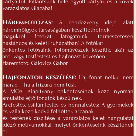
kàrtyáitól! Pillantsunk bele együtt kàrtyák és a kövek
varázslatos világába!
Háremfotózás:
A rendezvény ideje alatt
háremhölgyek társaságában készíttethetnek
magukról fotókat látogatóink, természetesen
hastáncos és keleti ruházatban! A fotókat
önkéntes fotósaink, fotóművészek készítik, akár az
arc- vagy testfestést és hajfonást követően.
Háremfotó: Gálovics Gábor
Hajfonatok készítése:
Haj fonat nélkül nem
marad – ha a frizura nem tüsi.
A MOA Alapítvány önkénteseinek keze nyomán
ámulatba ejtő fonatok készülnek.
Arcfestés, csillámfestés és hennafestés: A gyermekek
és vállalkozó kedvű felnőttek arcának
és testének díszítése a varázslatos kelet hangulatát
idéző motívumokkal, melyet önkénteseink készítenek
el.