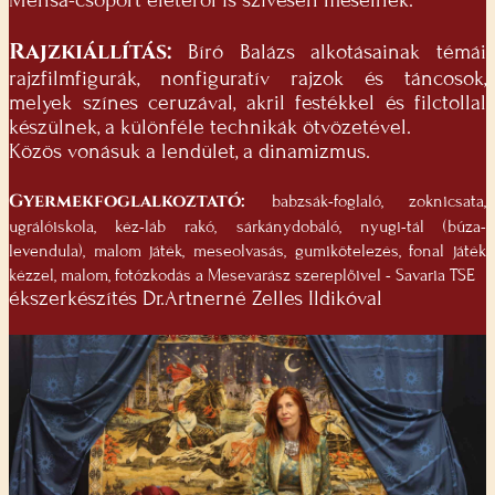
Rajzkiállítás:
Bíró Balázs alkotásainak témái
rajzfilmfigurák, nonfiguratív rajzok és táncosok,
melyek színes ceruzával, akril festékkel és filctollal
készülnek, a különféle technikák ötvözetével.
Közös vonásuk a lendület, a dinamizmus.
Gyermekfoglalkoztató:
babzsák-foglaló, zoknicsata,
ugrálóiskola, kéz-láb rakó, sárkánydobáló, nyugi-tál (búza-
levendula), malom játék, meseolvasás, gumikötelezés, fonal játék
kézzel, malom, fotózkodás a Mesevarász szereplőivel - Savaria TSE
ékszerkészítés Dr.Artnerné Zelles Ildikóval