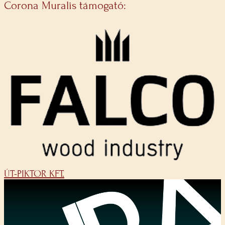
Corona Muralis támogató:
ÚT-PIKTOR KFT.