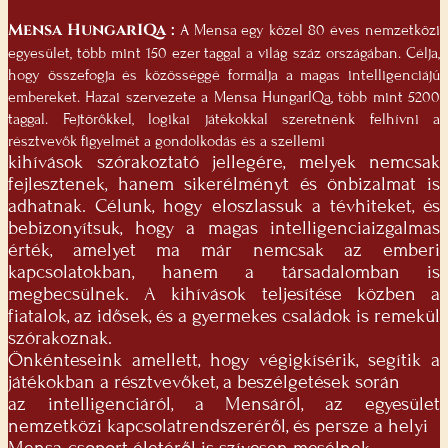
Mensa HungarIQa :
A Mensa egy közel 80 éves nemzetközi
egyesület, több mint 150 ezer taggal a világ száz országában. Célja,
hogy összefogja és közösséggé formálja a magas intelligenciájú
embereket. Hazai szervezete a Mensa HungarIQa, több mint 5200
taggal. Fejtörőkkel, logikai játékokkal szeretnénk felhívni a
résztvevők figyelmét a gondolkodás és a szellemi
kihívások szórakoztató jellegére, melyek nemcsak
fejlesztenek, hanem sikerélményt és önbizalmat is
adhatnak. Célunk, hogy eloszlassuk a tévhiteket, és
bebizonyítsuk, hogy a magas intelligenciaizgalmas
érték, amelyet ma már nemcsak az emberi
kapcsolatokban, hanem a társadalomban is
megbecsülnek. A kihívások teljesítése közben a
fiatalok, az idősek, és a gyermekes családok is remekül
szórakoznak.
Önkénteseink amellett, hogy végigkísérik, segítik a
játékokban a résztvevőket, a beszélgetések során
az intelligenciáról, a Mensáról, az egyesület
nemzetközi kapcsolatrendszeréről, és persze a helyi
Mensa-csoport életéről is szívesen mesélnek.