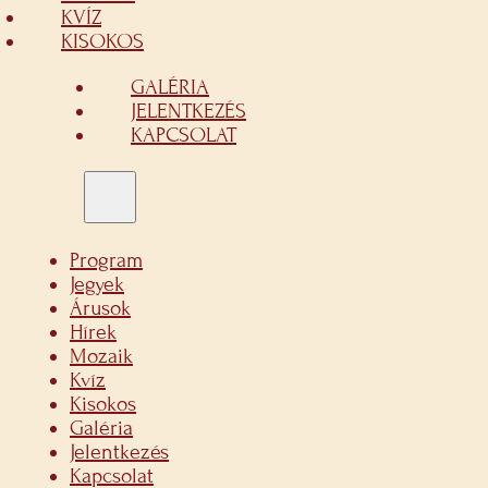
KVÍZ
KISOKOS
GALÉRIA
JELENTKEZÉS
KAPCSOLAT
Program
Jegyek
Árusok
Hírek
Mozaik
Kvíz
Kisokos
Galéria
Jelentkezés
Kapcsolat