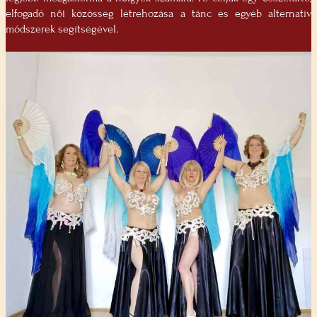
elfogadó női közösség létrehozása a tánc és egyéb alternatív
módszerek segítségével.