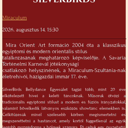
Miraculum
2026. augusztus 14. 15:30
Mira Orient Art formáció 2004 óta a klasszikus
egyiptomi és modern orientális stílus
találkozásának meghatározó képviselője. A Savaria
Történelmi Karnevál jótékonysági
csatlakozó helyszínének, a Miraculum-Szultánia-nak
életrehívói, házigazdái immár 17. éve.
SilverBirds Bellydance Egyesület tagjai több, mint 20 éve
elkötelezett hívei a keleti táncoknak. Műsoruk ötvözi a
tradicionális egyiptomi stílust a modern és fúziós irányzatokkal,
valamint bővelkedik látványos eszközös showtánc elemekben is.
Célkitűzésük minél szélesebb körben megismertetni és
megszerettetni a hastáncot, amely kortól függetlenül az egyik
legjobb mozgásforma a hölgyek számára. Fő céljuk egy összetartó,