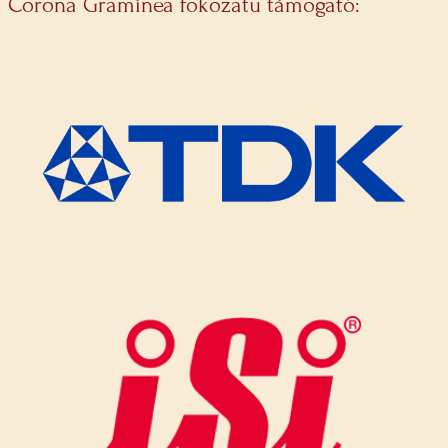
Corona Graminea fokozatú támogató: