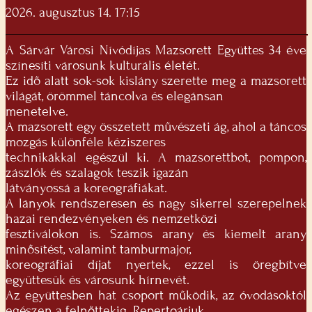
2026. augusztus 14. 17:15
A Sárvár Városi Nívódíjas Mazsorett Együttes 34 éve
színesíti városunk kulturális életét.
Ez idő alatt sok-sok kislány szerette meg a mazsorett
világát, örömmel táncolva és elegánsan
menetelve.
A mazsorett egy összetett művészeti ág, ahol a táncos
mozgás különféle kéziszeres
technikákkal egészül ki. A mazsorettbot, pompon,
zászlók és szalagok teszik igazán
látványossá a koreográfiákat.
A lányok rendszeresen és nagy sikerrel szerepelnek
hazai rendezvényeken és nemzetközi
fesztiválokon is. Számos arany és kiemelt arany
minősítést, valamint tamburmajor,
koreográfiai díjat nyertek, ezzel is öregbítve
együttesük és városunk hírnevét.
Az együttesben hat csoport működik, az óvodásoktól
egészen a felnőttekig. Repertoárjuk