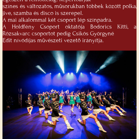
színes és változatos, műsorukban többek között polka,
jive, szamba és disco is szerepel.
A mai alkalommal két csoport lép színpadra.
A Holdfény Csoport oktatója Bodorics Kitti, a
Rózsakvarc csoportot pedig Csikós Györgyné
Edit nívódíjas művészeti vezető irányítja.