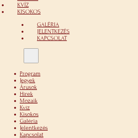
KVÍZ
KISOKOS
GALÉRIA
JELENTKEZÉS
KAPCSOLAT
Program
Jegyek
Árusok
Hírek
Mozaik
Kvíz
Kisokos
Galéria
Jelentkezés
Kapcsolat