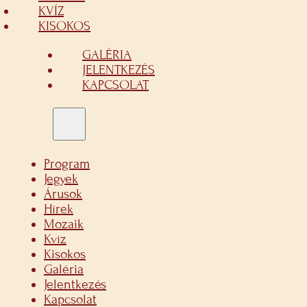
KVÍZ
KISOKOS
GALÉRIA
JELENTKEZÉS
KAPCSOLAT
Program
Jegyek
Árusok
Hírek
Mozaik
Kvíz
Kisokos
Galéria
Jelentkezés
Kapcsolat