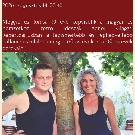
2026. augusztus 14. 20:40
Meggie és Tomsa 19 éve képviselik a magyar és
nemzetközi retró idôszak zenei világát.
Repertoárjukban a legismertebb és legkedveltebb
dallamok szólalnak meg a '60-as évektôl a '90-es évek
derekáig.