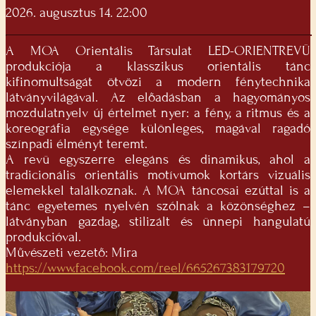
2026. augusztus 14. 22:00
A MOA Orientális Társulat LED-ORIENTREVÜ
produkciója a klasszikus orientális tánc
kifinomultságát ötvözi a modern fénytechnika
látványvilágával. Az előadásban a hagyományos
mozdulatnyelv új értelmet nyer: a fény, a ritmus és a
koreográfia egysége különleges, magával ragadó
színpadi élményt teremt.
A revü egyszerre elegáns és dinamikus, ahol a
tradicionális orientális motívumok kortárs vizuális
elemekkel találkoznak. A MOA táncosai ezúttal is a
tánc egyetemes nyelvén szólnak a közönséghez –
látványban gazdag, stilizált és ünnepi hangulatú
produkcióval.
Művészeti vezető: Mira
https://www.facebook.com/reel/665267383179720