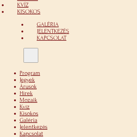
KVÍZ
KISOKOS
GALÉRIA
JELENTKEZÉS
KAPCSOLAT
Program
Jegyek
Árusok
Hírek
Mozaik
Kvíz
Kisokos
Galéria
Jelentkezés
Kapcsolat