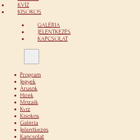
KVÍZ
KISOKOS
GALÉRIA
JELENTKEZÉS
KAPCSOLAT
Program
Jegyek
Árusok
Hírek
Mozaik
Kvíz
Kisokos
Galéria
Jelentkezés
Kapcsolat