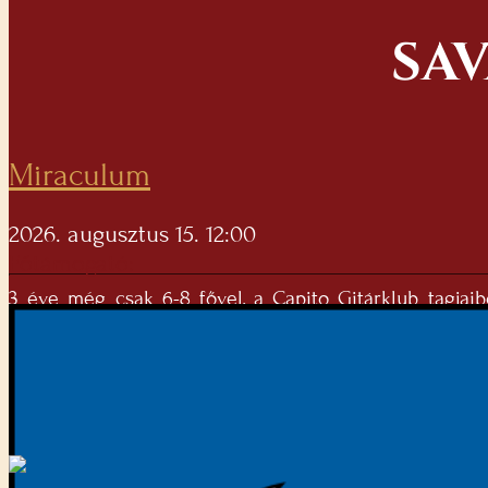
SA
Miraculum
2026. augusztus 15. 12:00
Főtámogató:
3 éve még csak 6-8 fővel, a Capito Gitárklub tagjaib
folyamatosan bővültünk, s ma már 12 állandó taggal 
zene szeretete és a közös lépések ritmusa tart öss
léptünk fel különböző programokon. Próbáról próbára
szabadidejében is, akár egy- egy karaoke estén, aho
választott zenére kedvenc lépéseinkkel szórakoztatju