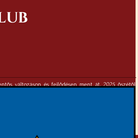
LUB
lentős változáson és fejlődésen ment át. 2025 őszétől
lyszínen bemutatni a linedance táncformát. A country
ról vagy pörgős modern ritmusokról. Több alkalommal
árunk gyarapodjon. A csapat önmagát erősíti és építi
öző témakörhöz kapcsolódó klubfoglalkozáson szabadon
n is bemutathatjuk a linedance- t.