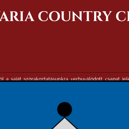
VARIA COUNTRY C
TÁMOGATÓK
ól a saját szórakoztatásunkra verbuválódott csapat je
Savaria Country Club néven igyekszünk minél több he
ze bennünket, legyen szó klasszikus country dallamok
 mindenki aktívan kiveszi részét abban, hogy reperto
l az éneklés mellett táncolni is tudunk vagy különb
k magunkat. Köszönjük Mirának, hogy ezen a rendezvénye