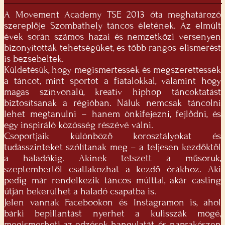
A Movement Academy TSE 2013 óta meghatározó
szereplője Szombathely táncos életének. Az elmúlt
évek során számos hazai és nemzetközi versenyen
bizonyították tehetségüket, és több rangos elismerést
is bezsebeltek.
Küldetésük, hogy megismertessék és megszerettessék
a táncot, mint sportot a fiatalokkal, valamint hogy
magas színvonalú, kreatív hiphop táncoktatást
biztosítsanak a régióban. Náluk nemcsak táncolni
lehet megtanulni – hanem önkifejezni, fejlődni, és
egy inspiráló közösség részévé válni.
Csoportjaik különböző korosztályokat és
tudásszinteket szólítanak meg – a teljesen kezdőktől
a haladókig. Akinek tetszett a műsoruk,
szeptembertől csatlakozhat a kezdő órákhoz. Aki
pedig már rendelkezik táncos múlttal, akár casting
útján bekerülhet a haladó csapatba is.
Jelen vannak Facebookon és Instagramon is, ahol
bárki bepillantást nyerhet a kulisszák mögé,
megismerheti az edzések hangulatát, és naprakészen