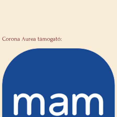
Corona Aurea támogató: