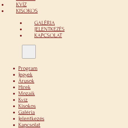
KVÍZ
KISOKOS
GALÉRIA
JELENTKEZÉS
KAPCSOLAT
Program
Jegyek
Árusok
Hírek
Mozaik
Kvíz
Kisokos
Galéria
Jelentkezés
Kapcsolat