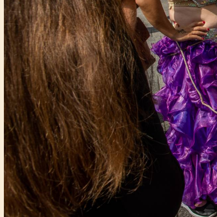
Főtámogató: