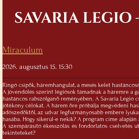
SAVARIA LEGIO
Miraculum
2026. augusztus 15. 15:30
Ringó csípők, háremhangulat, a mesés kelet hastáncosn
A jövendölés szerint légiósok támadnak a háremre a 
hastáncos rabszolganő reményében. A Savaria Legio cs
jótékony célokat. A hárem őre próbálja megvédeni has
adószedőktől, az udvar legfurmányosabb embere lyukat
hasába. Hogy sikerül-e nekik? A program címe alapján 
A szempárásító ékesszólás és fondorlatos cselvetés ut
tekinteteket?