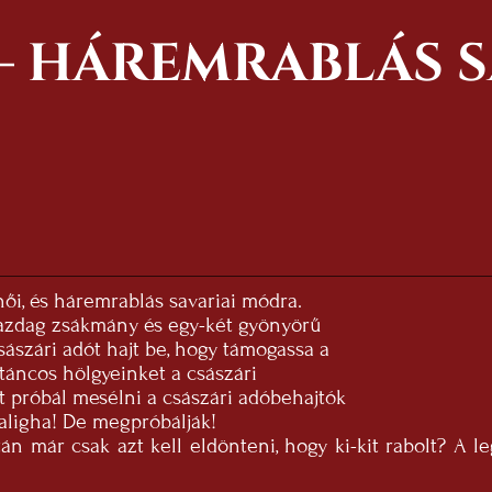
 – HÁREMRABLÁS 
ői, és háremrablás savariai módra.
gazdag zsákmány és egy-két gyönyörű
ászári adót hajt be, hogy támogassa a
táncos hölgyeinket a császári
 próbál mesélni a császári adóbehajtók
aligha! De megpróbálják!
án már csak azt kell eldönteni, hogy ki-kit rabolt? A