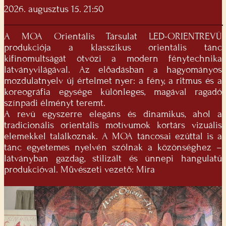
2026. augusztus 15. 21:50
A MOA Orientális Társulat LED-ORIENTREVÜ
produkciója a klasszikus orientális tánc
kifinomultságát ötvözi a modern fénytechnika
látványvilágával. Az előadásban a hagyományos
mozdulatnyelv új értelmet nyer: a fény, a ritmus és a
koreográfia egysége különleges, magával ragadó
színpadi élményt teremt.
A revü egyszerre elegáns és dinamikus, ahol a
tradicionális orientális motívumok kortárs vizuális
elemekkel találkoznak. A MOA táncosai ezúttal is a
tánc egyetemes nyelvén szólnak a közönséghez –
látványban gazdag, stilizált és ünnepi hangulatú
produkcióval. Művészeti vezető: Mira