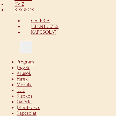
KVÍZ
KISOKOS
GALÉRIA
JELENTKEZÉS
KAPCSOLAT
Program
Jegyek
Árusok
Hírek
Mozaik
Kvíz
Kisokos
Galéria
Jelentkezés
Kapcsolat