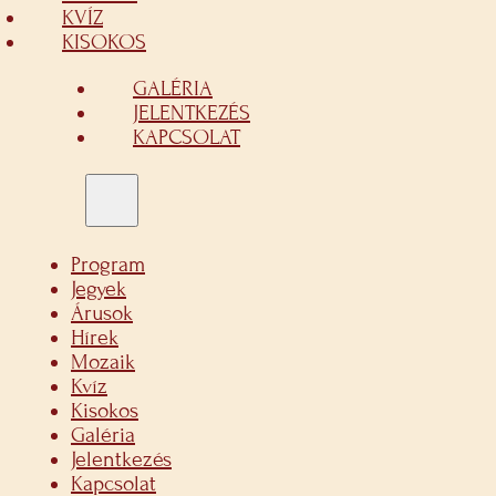
KVÍZ
KISOKOS
GALÉRIA
JELENTKEZÉS
KAPCSOLAT
Program
Jegyek
Árusok
Hírek
Mozaik
Kvíz
Kisokos
Galéria
Jelentkezés
Kapcsolat