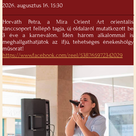
2026. augusztus 16. 15:30
Horváth Petra, a Mira Orient Art orientális
tánccsoport fellépő tagja, új oldaláról mutatkozott be
3 éve a karneválon. Idén három alkalommal is
meghallgathatjátok az ifjú, tehetséges énekeshölgy
műsorát!
https://www.facebook.com/reel/538765972342029