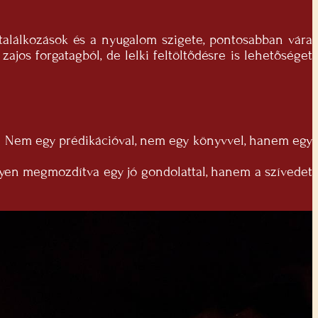
találkozások és a nyugalom szigete, pontosabban vára
ajos forgatagból, de lelki feltöltődésre is lehetőséget
ént. Nem egy prédikációval, nem egy könyvvel, hanem egy
gyen megmozdítva egy jó gondolattal, hanem a szívedet