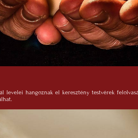
l levelei hangoznak el keresztény testvérek felolvasá
lhat.