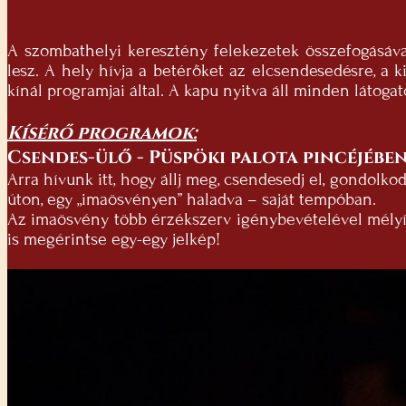
A szombathelyi keresztény felekezetek összefogásáva
lesz. A hely hívja a betérőket az elcsendesedésre, a k
kínál programjai által. A kapu nyitva áll minden látogat
Kísérő programok:
Csendes-ülő - Püspöki palota pincéjében
Arra hívunk itt, hogy állj meg, csendesedj el, gondolk
úton, egy „imaösvényen” haladva – saját tempóban.
Az imaösvény több érzékszerv igénybevételével mélyít
is megérintse egy-egy jelkép!