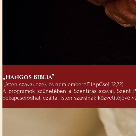
„Hangos Biblia”
„Isten szavai ezek és nem emberé!” (ApCsel 12,22)
A programok szünetében a Szentírás szavai, Szent Pá
bekapcsolódhat, ezáltal Isten szavának közvetítőjévé vá