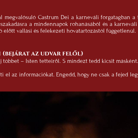
l megvalósuló Castrum Dei a karneváli forgatagban a 
iszakadásra a mindennapok rohanásából és a karneváli z
ó előtt vallási és felekezeti hovatartozástól függetlenül.
 (bejárat az udvar felől)
odj többet – Isten tetteiről. S mindezt tedd kicsit másk
i el az információkat. Engedd, hogy ne csak a fejed le