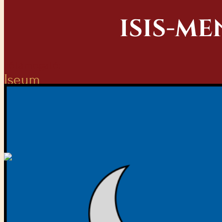
ISIS-M
Főtámogató:
Iseum
2026. augusztus 14. 16:00
Isis-menet a Ferences-kertből (a Rapax Pannonica, a