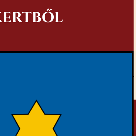
KERTBŐL
tagcsapata közreműködésével)