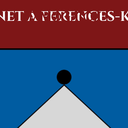
ENET A FERENCES-
TÁMOGATÓK
 Nova Roma nemzetközi hagyományőrző szövetség egyik 