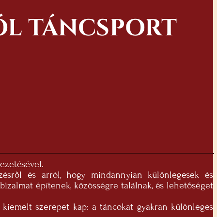
ZÓL TÁNCSPORT
vezetésével.
zésről és arról, hogy mindannyian különlegesek és
zalmat építenek, közösségre találnak, és lehetőséget
 kiemelt szerepet kap: a táncokat gyakran különleges