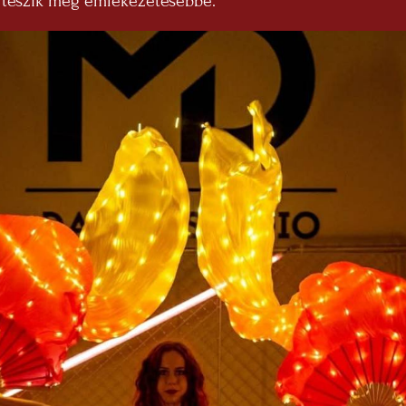
k teszik még emlékezetesebbé.