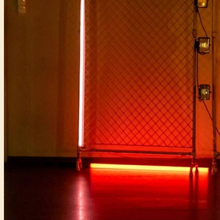
Főtámogató: