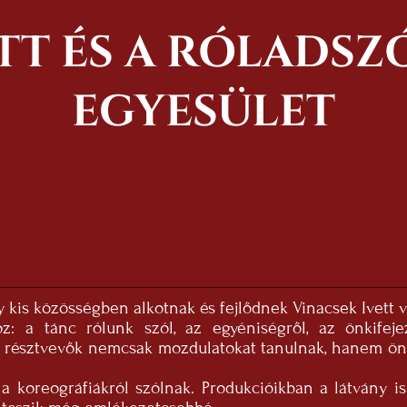
TT ÉS A RÓLADS
EGYESÜLET
y kis közösségben alkotnak és fejlődnek Vinacsek Ivett 
a tánc rólunk szól, az egyéniségről, az önkifeje
 résztvevők nemcsak mozdulatokat tanulnak, hanem önbi
 koreográfiákról szólnak. Produkcióikban a látvány is