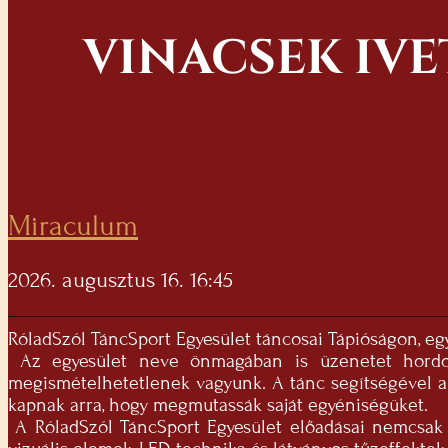
VINACSEK IVE
Miraculum
2026. augusztus 16. 16:45
RóladSzól TáncSport Egyesület táncosai Tápióságon, eg
Az egyesület neve önmagában is üzenetet hordoz: 
megismételhetetlenek vagyunk. A tánc segítségével a
kapnak arra, hogy megmutassák saját egyéniségüket.
A RóladSzól TáncSport Egyesület előadásai nemcsak a