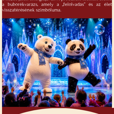
a buborékvarázs, amely a „felolvadás” és az élet
visszatérésének szimbóluma.