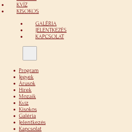
KVÍZ
KISOKOS
GALÉRIA
JELENTKEZÉS
KAPCSOLAT
Program
Jegyek
Árusok
Hírek
Mozaik
Kvíz
Kisokos
Galéria
Jelentkezés
Kapcsolat