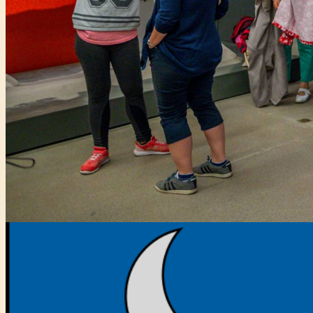
Főtámogató: