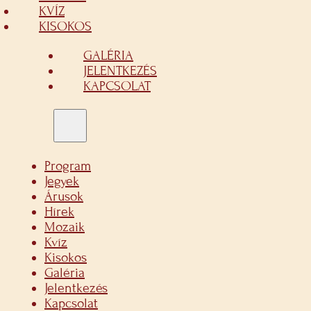
KVÍZ
KISOKOS
GALÉRIA
JELENTKEZÉS
KAPCSOLAT
Program
Jegyek
Árusok
Hírek
Mozaik
Kvíz
Kisokos
Galéria
Jelentkezés
Kapcsolat