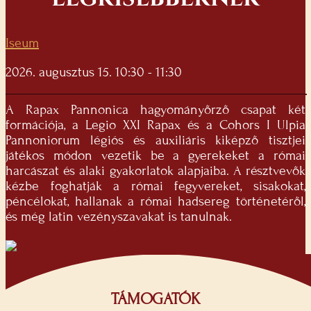
Iseum
2026. augusztus 15. 10:30 - 11:30
A Rapax Pannonica hagyományőrző csapat két
formációja, a Legio XXI Rapax és a Cohors I Ulpia
Pannoniorum légiós és auxiliáris kiképző tisztjei
játékos módon vezetik be a gyerekeket a római
harcászat és alaki gyakorlatok alapjaiba. A résztvevők
kézbe foghatják a római fegyvereket, sisakokat,
péncélokat, hallanak a római hadsereg történetéről,
és még latin vezényszavakat is tanulnak.
TÁMOGATÓK