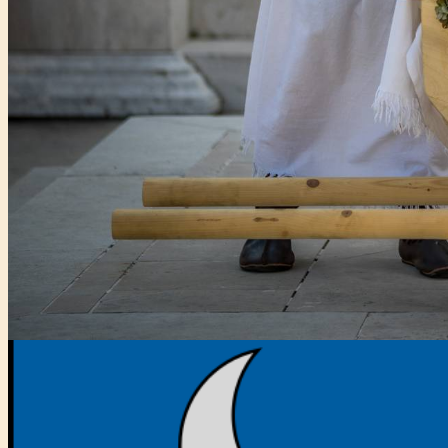
Főtámogató: