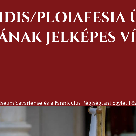
IDIS/PLOIAFESIA Ü
ÁNAK JELKÉPES V
az Iseum Savariense és a Panniculus Régiségtani Egylet 