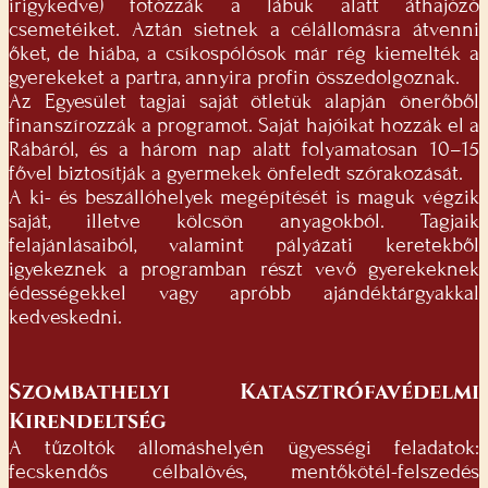
irigykedve) fotózzák a lábuk alatt áthajózó
csemetéiket. Aztán sietnek a célállomásra átvenni
őket, de hiába, a csíkospólósok már rég kiemelték a
gyerekeket a partra, annyira profin összedolgoznak.
Az Egyesület tagjai saját ötletük alapján önerőből
finanszírozzák a programot. Saját hajóikat hozzák el a
Rábáról, és a három nap alatt folyamatosan 10–15
fővel biztosítják a gyermekek önfeledt szórakozását.
A ki- és beszállóhelyek megépítését is maguk végzik
saját, illetve kölcsön anyagokból. Tagjaik
felajánlásaiból, valamint pályázati keretekből
igyekeznek a programban részt vevő gyerekeknek
édességekkel vagy apróbb ajándéktárgyakkal
kedveskedni.
Szombathelyi Katasztrófavédelmi
Kirendeltség
A tűzoltók állomáshelyén ügyességi feladatok:
fecskendős célbalövés, mentőkötél-felszedés