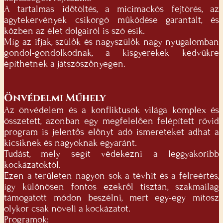
A tartalmas időtöltés, a micimackós fejtörés, az
agytekervények csikorgó működése garantált, és
közben az élet dolgairól is szó esik.
Míg az ifjak, szülők és nagyszülők nagy nyugalomban
gondol-gondolkodnak, a kisgyerekek kedvükre
építhetnek a játszószőnyegen.
Önvédelmi Műhely
Az önvédelem és a konfliktusok világa komplex és
összetett, azonban egy megfelelően felépített rövid
program is jelentős előnyt adó ismereteket adhat a
kicsiknek és nagyoknak egyaránt.
Tudást, mely segít védekezni a leggyakoribb
kockázatoktól.
Ezen a területen nagyon sok a tévhit és a félreértés,
így különösen fontos ezekről tisztán, szakmailag
támogatott módon beszélni, mert egy-egy mítosz
olykor csak növeli a kockázatot.
Programok: