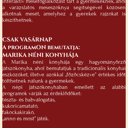
interaktív mesefoglalkozást tart a gyermekeknek, ahol
a varázslatos meseszoknya segítségével közösen
alkotnak mesét, amelyhez a gyerekek rajzokat is
készíthetnek.
CSAK VASÁRNAP
A programON bemutatja:
MARIKA NÉNI KONYHÁJA
A Marika néni konyhája egy hagyományőrző
játszókonyha, ahol bemutatjuk a tradicionális konyhai
eszközöket, illetve azokkal „főzőcskézve” értékes időt
tölthetnek nálunk a gyermekek.
A népi játszókonyhában emellett az alábbi
programok várják az érdeklődőket:
tészta- és babválogatás,
kukoricamatató,
fakockakirakó,
„anno és most” játék.