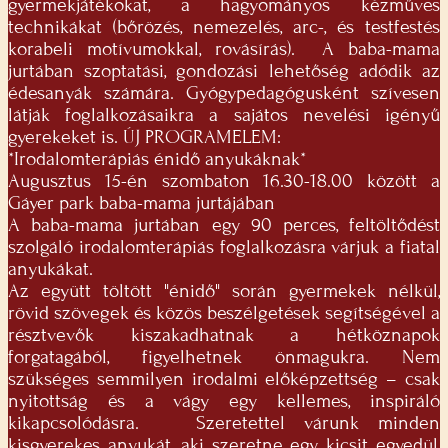
gyermekjátékokat, a hagyományos kézműves
technikákat (bőrözés, nemezelés, arc-, és testfestés
korabeli motívumokkal, rovásírás). A baba-mama
jurtában szoptatási, gondozási lehetőség adódik az
édesanyák számára. Gyógypedagógusként szívesen
látják foglalkozásaikra a sajátos nevelési igényű
gyerekeket is. ÚJ PROGRAMELEM:
*Irodalomterápiás énidő anyukáknak*
Augusztus 15-én szombaton 16.30-18.00 között a
Gáyer park baba-mama jurtájában
A baba-mama jurtában egy 90 perces, feltöltődést
szolgáló irodalomterápiás foglalkozásra várjuk a fiatal
anyukákat.
Az együtt töltött "énidő" során gyermekek nélkül,
rövid szövegek és közös beszélgetések segítségével a
résztvevők kiszakadhatnak a hétköznapok
forgatagából, figyelhetnek önmagukra. Nem
szükséges semmilyen irodalmi előképzettség – csak
nyitottság és a vágy egy kellemes, inspiráló
kikapcsolódásra. Szeretettel várunk minden
kisgyerekes anyukát, aki szeretne egy kicsit egyedül,