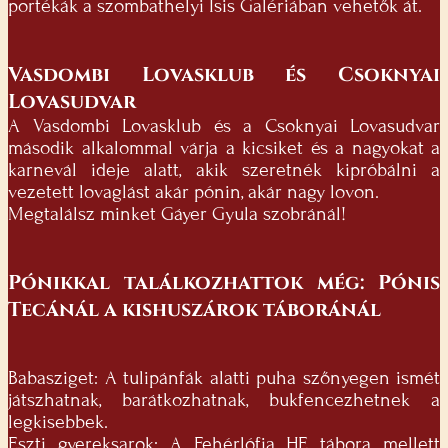
portékák a szombathelyi Isis Galériában vehetők át.
Vasdombi Lovasklub és Csoknyai
Lovasudvar
A Vasdombi Lovasklub és a Csoknyai Lovasudvar
második alkalommal várja a kicsiket és a nagyokat a
karnevál ideje alatt, akik szeretnék kipróbálni a
vezetett lovaglást akár pónin, akár nagy lovon.
Megtalálsz minket Gáyer Gyula szobránál!
Pónikkal találkozhattok még: Pónis
Tecánál a kishuszárok táboránál
Babasziget: A tulipánfák alatti puha szőnyegen ismét
játszhatnak, barátkozhatnak, bukfencezhetnek a
legkisebbek.
Eszti gyereksarok: A Fehérlófia HE tábora mellett