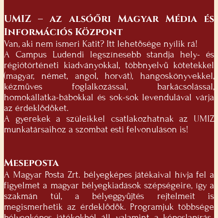
UMIZ – az alsóőri Magyar Média és
Információs Központ
Van, aki nem ismeri Katit? Itt lehetősége nyílik rá!
A Campus Ludendi legszínesebb standja hely- és
régiótörténeti kiadványokkal, többnyelvű kötetekkel
(magyar, német, angol, horvát), hangoskönyvekkel,
kézműves foglalkozással, barkácsolással,
homokállatka-bábokkal és sok-sok levendulával várja
az érdeklődőket.
A gyerekek a szüleikkel csatlakozhatnak az UMIZ
munkatársaihoz a szombat esti felvonuláson is!
Meseposta
A Magyar Posta Zrt. bélyegképes játékaival hívja fel a
figyelmet a magyar bélyegkiadások szépségeire, így a
szakmán túl, a bélyeggyűjtés rejtelmeit is
megismerhetik az érdeklődők. Programjuk többsége
bélyegképes játékokból áll, valamint a képeslapírás-