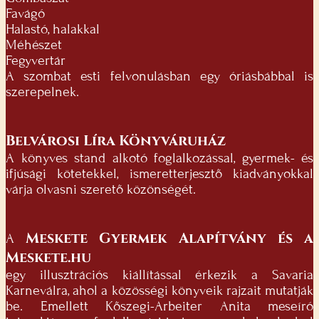
Favágó
Halastó, halakkal
Méhészet
Fegyvertár
A szombat esti felvonulásban egy óriásbábbal is
szerepelnek.
Belvárosi Líra Könyváruház
A könyves stand alkotó foglalkozással, gyermek- és
ifjúsági kötetekkel, ismeretterjesztő kiadványokkal
várja olvasni szerető közönségét.
Meskete Gyermek Alapítvány és a
A
Meskete.hu
egy illusztrációs kiállítással érkezik a Savaria
Karneválra, ahol a közösségi könyveik rajzait mutatják
be. Emellett Kőszegi-Arbeiter Anita meseíró