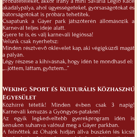
próbatételeket, akkor irány a mini Savaria Legio Race
akadálypálya, ahol ügyességeteket, gyorsaságotokat és
bátorságotokat is próbára tehetitek.
Csapatunk a Gáyer park játszóterén állomásozik a
Karnevál teljes ideje alatt.
Gyere te is, és válj karneváli légióssá!
Velünk csak nyerhetsz:
Minden résztvevő oklevelet kap, aki végigküzdi magát
a pályán.
Légy részese a kihívásnak, hogy idén te mondhasd el:
„…jöttem, láttam, győztem…”
Weking Sport és Kulturális Közhasznú
Egyesület
Közhírré tétetik! Minden évben csak 3 napig!
Karneváli kenuzás a Gyöngyös-patakon!
Az egyik legkedveltebb gyerekprogram idén is
kenukon suhanva valósul meg a Gáyer parkban.
A felnőttek az Óhajok hídján állva büszkén (és kicsit