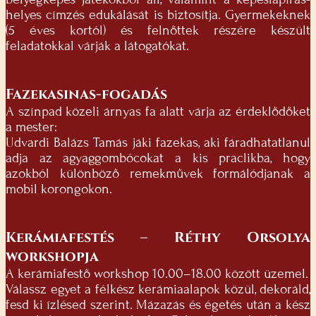
helyes címzés edukálását is biztosítja. Gyermekeknek
(5 éves kortól) és felnőttek részére készült
feladatokkal várják a látogatókat.
Fazekasinas-fogadás
A színpad közeli árnyas fa alatt várja az érdeklődőket
a mester:
Udvardi Balázs Tamás jáki fazekas, aki fáradhatatlanul
adja az agyaggombócokat a kis praclikba, hogy
azokból különböző remekművek formálódjanak a
mobil korongokon.
Kerámiafestés – Réthy Orsolya
workshopja
A kerámiafestő workshop 10.00–18.00 között üzemel.
Válassz egyet a félkész kerámiaalapok közül, dekoráld,
fesd ki ízlésed szerint. Mázazás és égetés után a kész