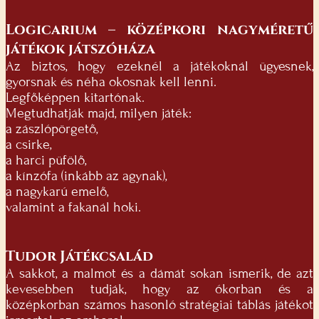
Logicarium – középkori nagyméretű
játékok játszóháza
Az biztos, hogy ezeknél a játékoknál ügyesnek,
gyorsnak és néha okosnak kell lenni.
Legfőképpen kitartónak.
Megtudhatják majd, milyen játék:
a zászlópörgető,
a csirke,
a harci püfölő,
a kínzófa (inkább az agynak),
a nagykarú emelő,
valamint a fakanál hoki.
Tudor Játékcsalád
A sakkot, a malmot és a dámát sokan ismerik, de azt
kevesebben tudják, hogy az ókorban és a
középkorban számos hasonló stratégiai táblás játékot