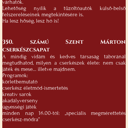
várhatók.
Lehetőség nyílik a tűzoltóautók külső-belső
felszereléseinek megtekintésére is.
Ha lesz hőség, lesz hó is!
350. számú Szent Márton
cserkészcsapat
A mindig vidám és kedves társaság táboránál
megtudhatod, milyen a cserkészek élete: nem csak
játék és mese… illetve majdnem.
Programok:
körletbemutató
cserkész életmód-ismertetés
kreatív sarok
akadályverseny
ügyességi játék
minden nap 16.00-tól: „speciális megmérettetés
cserkész-módra”