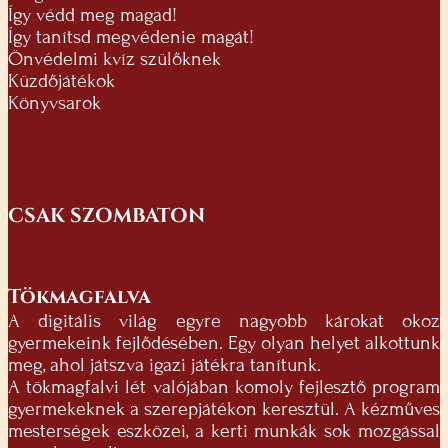
Így védd meg magad!
Így tanítsd megvédenie magát!
Önvédelmi kvíz szülőknek
Küzdőjátékok
Könyvsarok
CSAK SZOMBATON
Tökmagfalva
A digitális világ egyre nagyobb károkat okoz
gyermekeink fejlődésében. Egy olyan helyet alkottunk
meg, ahol játszva igazi játékra tanítunk.
A tökmagfalvi lét valójában komoly fejlesztő program
gyermekeknek a szerepjátékon keresztül. A kézműves
mesterségek eszközei, a kerti munkák sok mozgással