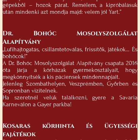
gépekből – hozok párat. Remélem, a kipróbálásuk
után mindenki azt mondja majd: velem jól Yart.”
Dr. Bohóc Mosolyszolgálat
Alapítvány
„Lufihajtogatás, csillámtetoválás, frissítők, játékok… És
bohócok!”
A Dr. Bohóc Mosolyszolgálat Alapítvány csapata 2016
óta járja a kórházak gyermekosztályait, hogy
megkönnyítsék a kis páciensek mindennapjait.
Jelenleg Szombathelyen, Veszprémben, Győrben és
Sopronban vizitelnek.
Ha szeretnél velük találkozni, gyere a Savaria
Karneválon a Gayer parkba!
Kosaras körhinta és ügyességi
fajátékok