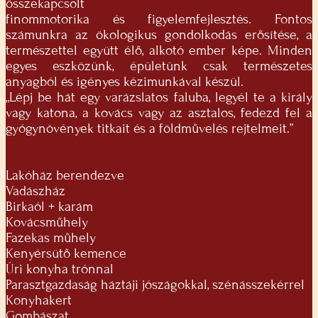
összekapcsolt
finommotorika és figyelemfejlesztés. Fontos
számunkra az ökologikus gondolkodás erősítése, a
természettel együtt élő, alkotó ember képe. Minden
egyes eszközünk, épületünk csak természetes
anyagból és igényes kézimunkával készül.
„Lépj be hát egy varázslatos faluba, legyél te a király
vagy katona, a kovács vagy az asztalos, fedezd fel a
gyógynövények titkait és a földművelés rejtelmeit.”
Lakóház berendezve
Vadászház
Birkaól + karám
Kovácsműhely
Fazekas műhely
Kenyérsütő kemence
Úri konyha trónnal
Parasztgazdaság háztáji jószágokkal, szénásszekérrel
Konyhakert
Gombászat