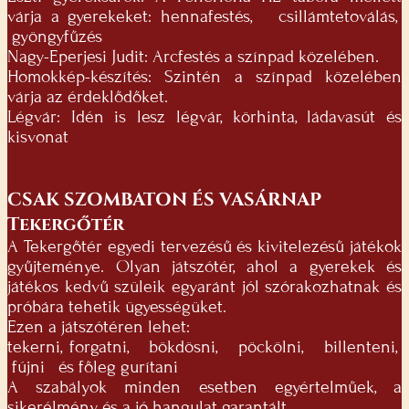
várja a gyerekeket: hennafestés, csillámtetoválás,
gyöngyfűzés
Nagy-Eperjesi Judit: Arcfestés a színpad közelében.
Homokkép-készítés: Szintén a színpad közelében
várja az érdeklődőket.
Légvár: Idén is lesz légvár, körhinta, ládavasút és
kisvonat
CSAK SZOMBATON ÉS VASÁRNAP
Tekergőtér
A Tekergőtér egyedi tervezésű és kivitelezésű játékok
gyűjteménye. Olyan játszótér, ahol a gyerekek és
játékos kedvű szüleik egyaránt jól szórakozhatnak és
próbára tehetik ügyességüket.
Ezen a játszótéren lehet:
tekerni, forgatni, bökdösni, pöckölni, billenteni,
fújni és főleg gurítani
A szabályok minden esetben egyértelműek, a
sikerélmény és a jó hangulat garantált.