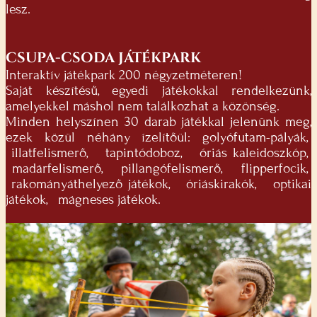
lesz.
CSUPA-CSODA JÁTÉKPARK
Interaktív játékpark 200 négyzetméteren!
Saját készítésű, egyedi játékokkal rendelkezünk,
amelyekkel máshol nem találkozhat a közönség.
Minden helyszínen 30 darab játékkal jelenünk meg,
ezek közül néhány ízelítőül: golyófutam-pályák,
illatfelismerő, tapintódoboz, óriás kaleidoszkóp,
madárfelismerő, pillangófelismerő, flipperfocik,
rakományáthelyező játékok, óriáskirakók, optikai
játékok, mágneses játékok.