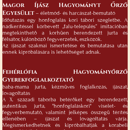
Magor Íjász Hagyományt Őrző
Egyesület
– életmód- és harcászat-bemutató
Időutazás egy honfoglalás kori tábori szegletbe. A
nádkerítéssel körbevett „falu-település” imitációban
megtekinthető a korhűen berendezett jurta és
félsátor, különböző fegyverzetek, eszközök.
Az íjászat szakmai ismertetése és bemutatása után
ennek kipróbálására is lehetőséget adnak.
Fehérlófia Hagyományőrző
Gyerekfoglalkoztató
baba-mama jurta, kézműves foglalkozás, íjászat,
lovagoltatás
A X. századi táborba betérőket egy berendezett,
autentikus jurta, "honfoglaláskori" viselet- és
fegyverbemutató, valamint jelképes összegű térítés
ellenében – íjászat és lovagoltatás várja.
Megismerkedhetnek és kipróbálhatják a korabeli