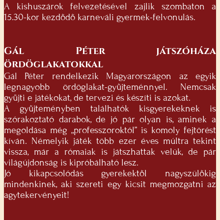
A kishuszárok felvezetésével zajlik szombaton a
15.30-kor kezdődő karneváli gyermek-felvonulás.
Gál Péter játszóháza
ördöglakatokkal
Gál Péter rendelkezik Magyarországon az egyik
legnagyobb ördöglakat-gyűjteménnyel. Nemcsak
gyűjti e játékokat, de tervezi és készíti is azokat.
A gyűjteményben találhatók kisgyerekeknek is
szórakoztató darabok, de jó pár olyan is, aminek a
megoldása még „professzoroktól” is komoly fejtörést
kíván. Némelyik játék több ezer éves múltra tekint
vissza, már a rómaiak is játszhattak velük, de pár
világújdonság is kipróbálható lesz.
Jó kikapcsolódás gyerekektől nagyszülőkig
mindenkinek, aki szereti egy kicsit megmozgatni az
agytekervényeit!