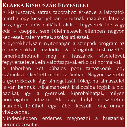
Klapka Kishuszár Egyesület
A kishuszárok sátras táborához érkezve a látogatók
mintha egy kicsit jobban kihúznák magukat, látva a
fess, egyenruhás daliákat, akik – fegyverek ide vagy
oda – cseppet sem félelmetesek, ellenben nagyon
kedvesek, rátermettek, szolgálatkészek.
A gyerekhelyszín nyitónapján a színpadi program az
ő műsorukkal kezdődik. A látogatók testközelből
ismerkedhetnek meg a huszárok viseletével,
fegyverzetével, elhivatottságával, erkölcsi normáival.
A táborban két bűbájos póni tartózkodik egy
számukra elkerített mobil karámban. Nagyon szeretik
a gyerekkezek lágy simogatását, főleg, ha almaszelet
is van bennük! Alkalmanként kiskocsiba fogják a pici
pacikat, így a gyerekek kipróbálhatják, milyen
pónifogaton utazni. Aki egy helyben szeretne
maradni, felülhet egy fából készült lóra, onnan
vitézkedhet!
Mindenképpen érdemes megnézni a huszárlak
berendezését is.