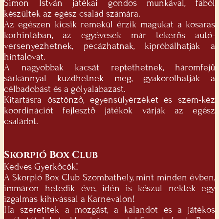
Simon István játékai gondos munkával, fából
készültek az egész család számára.
Az egészen kicsik remekül érzik magukat a kosaras
körhintában, az egyévesek már tekerős autó-
versenyezhetnek, pecázhatnak, kipróbálhatják a
hintalovat.
A nagyobbak kacsát reptethetnek, háromfejű
sárkánnyal küzdhetnek meg, gyakorolhatják a
célbadobást és a gólyalábazást.
Kitartásra ösztönző, egyensúlyérzéket és szem-kéz
koordinációt fejlesztő játékok várják az egész
családot.
Skorpió Box Club
Kedves Gyerkőcök!
A Skorpió Box Club Szombathely, mint minden évben,
immáron hetedik éve, idén is készül nektek egy
izgalmas kihívással a Karneválon!
Ha szeretitek a mozgást, a kalandot és a játékos