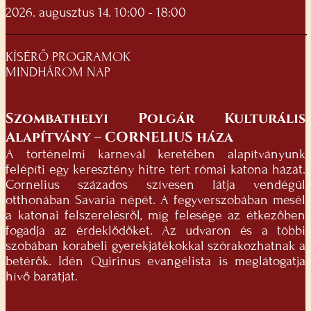
2026. augusztus 14. 10:00 - 18:00
KÍSÉRŐ PROGRAMOK
MINDHÁROM NAP
Szombathelyi Polgár Kulturális
Alapítvány – CORNELIUS háza
A történelmi karnevál keretében alapítványunk
felépíti egy keresztény hitre tért római katona házát.
Cornelius százados szívesen látja vendégül
otthonában Savaria népét. A fegyverszobában mesél
a katonai felszerelésről, míg felesége az étkezőben
fogadja az érdeklődőket. Az udvaron és a többi
szobában korabeli gyerekjátékokkal szórakozhatnak a
betérők. Idén Quirinus evangélista is meglátogatja
hívő barátját.