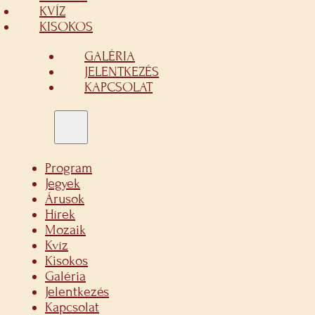
KVÍZ
KISOKOS
GALÉRIA
JELENTKEZÉS
KAPCSOLAT
Program
Jegyek
Árusok
Hírek
Mozaik
Kvíz
Kisokos
Galéria
Jelentkezés
Kapcsolat