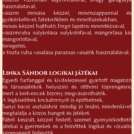
használatával,
vászon mosása kézzel, mosószappannal és
gyökérkefével, fateknőkben és mosófazekakban,
mosás kézzel hajtható, forgó lapátos mosódézsával,
vászonruha sulykolása sulykolófával, mángorlása kis
mángorlófával,
teregetés,
a tiszta ruha vasalása parazsas vasalók használatával.
Linka Sándor logikai játékai
Egyedi furfanggal és kivitelezéssel gyártott magánzó
és társasjátékok helyszíni és otthoni töprengésre,
mert a kedvencek bizony megvásárolhatók.
A legkisebbek kockatornyot is építhetnek.
Sanyi bácsi asztalához mindig jó leülni, mindenkivel
megtalálja a közös hangot és játékot.
Fából készült, kézzel festett, szemet gyönyörködtető
játékai a gyermekek és a felnőttek logikai és vizuális
képességeit fejlesztik.