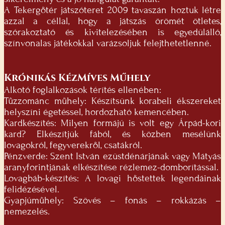
A Tekergőtér játszóteret 2009 tavaszán hoztuk létre
azzal a céllal, hogy a játszás örömét ötletes,
szórakoztató és kivitelezésében is egyedülálló,
színvonalas játékokkal varázsoljuk felejthetetlenné.
Krónikás KézMíves Műhely
Alkotó foglalkozások térítés ellenében:
Tűzzománc műhely: Készítsünk korabeli ékszereket
helyszíni égetéssel, hordozható kemencében.
Kardkészítés: Milyen formájú is volt egy Árpád-kori
kard? Elkészítjük fából, és közben mesélünk
lovagokról, fegyverekről, csatákról.
Pénzverde: Szent István ezüstdénárjának vagy Mátyás
aranyforintjának elkészítése rézlemez-domborítással.
Lovagbáb-készítés: A lovagi hőstettek legendáinak
felidézésével.
Gyapjúműhely: Szövés – fonás – rokkázás –
nemezelés.