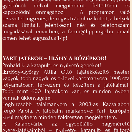
gyerkőcök nélkül megpihenni, feltöltődni és
kapcsolódni önmagához. A programon való
részvétel ingyenes, de regisztrációhoz kötött, a helyek
száma limitált. Jelentkezni név és telefonszám
megadásával emailben, a
fanni@lippango.hu
email
címen lehet augusztus 1-ig!
Yart játékok – Irány a középkor!
Próbáld ki a katapult- és nyílvető gépeket!
„Erdődy-György Attila Ottó fajátékkészítő mester
vagyok, több nagydíj és oklevél várományosa. 1998 óta
folyamatosan tervezem és készítem a játékaimat.
Több mint 600 fajátékom van, és minden évben
vannak újdonságaim.
Leghíresebb találmányom a 2008-as Kacsalábon
forgó Palota. A játékaim márkaneve: Yart. Európán
kívül majdnem minden földrészen megjelentem.
A Kalandvárba az egyedülálló, nagyméretű
gyerekjátékaimból – nyílvető-, katapult- és faltörő