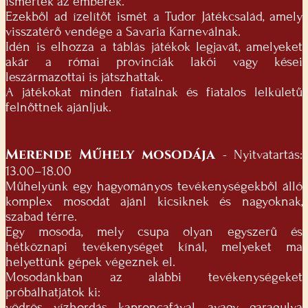
ismertek az emberek.
Ezekből ad ízelítőt ismét a Tudor Játékcsalád, amely
visszatérő vendége a Savaria Karneválnak.
Idén is elhozza a táblás játékok legjavát, amelyeket
akár a római provinciák lakói vagy kései
leszármazottai is játszhattak.
A játékokat minden fiatalnak és fiatalos lelkületű
felnőttnek ajánljuk.
Merende Műhely mosodája
- Nyitvatartás:
13.00–18.00
Műhelyünk egy hagyományos tevékenységekből álló
komplex mosodát ajánl kicsiknek és nagyoknak,
szabad térre.
Egy mosoda, mely csupa olyan egyszerű és
hétköznapi tevékenységet kínál, melyeket ma
helyettünk gépek végeznek el.
Mosodánkban az alábbi tevékenységeket
próbálhatjátok ki:
vödrös vízhordás kaproncafával, avagy garagulya