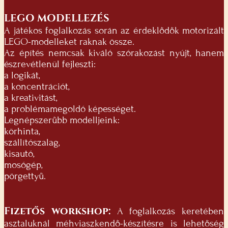
LEGO MODELLEZÉS
A játékos foglalkozás során az érdeklődők motorizált
LEGO-modelleket raknak össze.
Az építés nemcsak kiváló szórakozást nyújt, hanem
észrevétlenül fejleszti:
a logikát,
a koncentrációt,
a kreativitást,
a problémamegoldó képességet.
Legnépszerűbb modelljeink:
körhinta,
szállítószalag,
kisautó,
mosógép,
pörgettyű.
Fizetős workshop:
A foglalkozás keretében
asztaluknál méhviaszkendő-készítésre is lehetőség