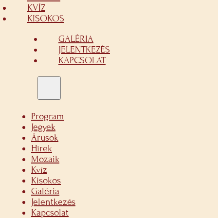
KVÍZ
KISOKOS
GALÉRIA
JELENTKEZÉS
KAPCSOLAT
Program
Jegyek
Árusok
Hírek
Mozaik
Kvíz
Kisokos
Galéria
Jelentkezés
Kapcsolat