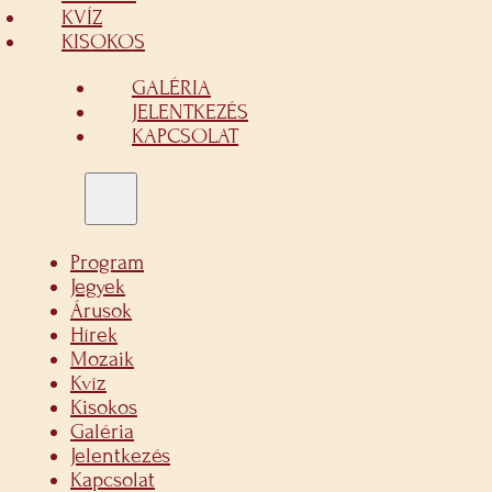
KVÍZ
KISOKOS
GALÉRIA
JELENTKEZÉS
KAPCSOLAT
Program
Jegyek
Árusok
Hírek
Mozaik
Kvíz
Kisokos
Galéria
Jelentkezés
Kapcsolat