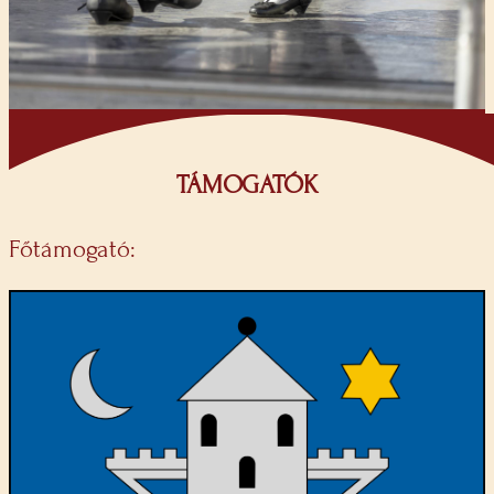
TÁMOGATÓK
Főtámogató: