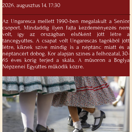
2026. augusztus 14. 17:30
Az Ungaresca mellett 1990-ben megalakult a Senior
csoport. Mindaddig ilyen fajta kezdeményezés nem
volt, így az országban elsőként jött létre a
táncegyüttes. A csapat volt Ungarescás tagokból jött
létre, kiknek szíve mindig is a néptánc miatt és a
néptáncért dobog. Kor alapján színes a felhozatal, 30-
65 éves korig terjed a skála. A műsoron a Boglya
Népzenei Együttes működik közre.