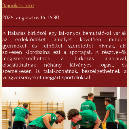
Bajnokok tere
2026. augusztus 15. 15:30
A Haladás birkózói egy látványos bemutatóval várják
az érdeklődőket, amelyet követően minden
gyermeket és felnőttet szeretettel hívnak, aki
szívesen kipróbálná ezt a sportágat. A résztvevők
megismerkedhetnek a birkózás alapjaival,
elsajátíthatnak néhány látványos fogást, és
személyesen is találkozhatnak, beszélgethetnek a
világversenyeket megjárt sportolókkal.