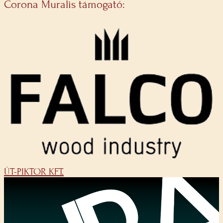
Corona Muralis támogató:
ÚT-PIKTOR KFT.