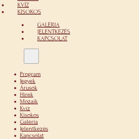
KVÍZ
KISOKOS
GALÉRIA
JELENTKEZÉS
KAPCSOLAT
Program
Jegyek
Árusok
Hírek
Mozaik
Kvíz
Kisokos
Galéria
Jelentkezés
Kapcsolat