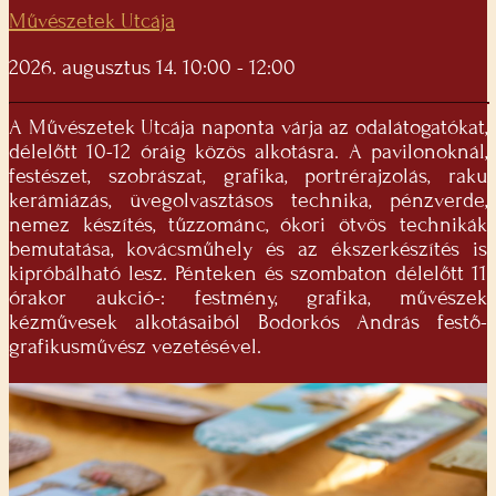
Művészetek Utcája
2026. augusztus 14. 10:00 - 12:00
A Művészetek Utcája naponta várja az odalátogatókat,
délelőtt 10-12 óráig közös alkotásra. A pavilonoknál,
festészet, szobrászat, grafika, portrérajzolás, raku
kerámiázás, üvegolvasztásos technika, pénzverde,
nemez készítés, tűzzománc, ókori ötvös technikák
bemutatása, kovácsműhely és az ékszerkészítés is
kipróbálható lesz. Pénteken és szombaton délelőtt 11
órakor aukció-: festmény, grafika, művészek
kézművesek alkotásaiból Bodorkós András festő-
grafikusművész vezetésével.