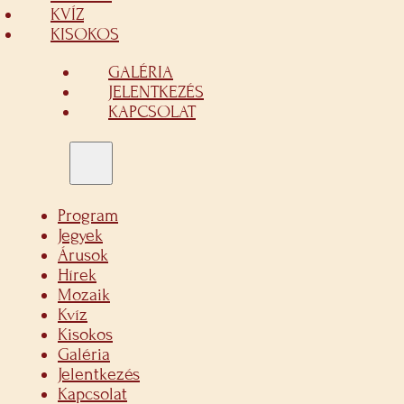
KVÍZ
KISOKOS
GALÉRIA
JELENTKEZÉS
KAPCSOLAT
Program
Jegyek
Árusok
Hírek
Mozaik
Kvíz
Kisokos
Galéria
Jelentkezés
Kapcsolat