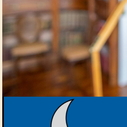
Főtámogató: