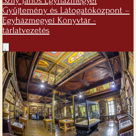
Szily János Egyházmegyei
Gyűjtemény és Látogatóközpont –
Egyházmegyei Könyvtár -
tárlatvezetés