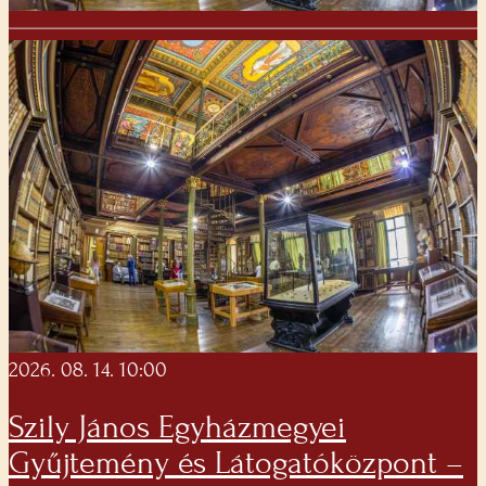
2026. 08. 14. 10:00
Szily János Egyházmegyei
Gyűjtemény és Látogatóközpont –