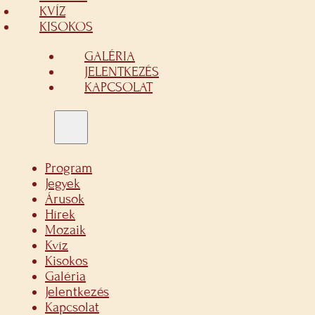
KVÍZ
KISOKOS
GALÉRIA
JELENTKEZÉS
KAPCSOLAT
Program
Jegyek
Árusok
Hírek
Mozaik
Kvíz
Kisokos
Galéria
Jelentkezés
Kapcsolat