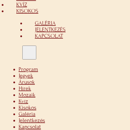
KVÍZ
KISOKOS
GALÉRIA
JELENTKEZÉS
KAPCSOLAT
Program
Jegyek
Árusok
Hírek
Mozaik
Kvíz
Kisokos
Galéria
Jelentkezés
Kapcsolat