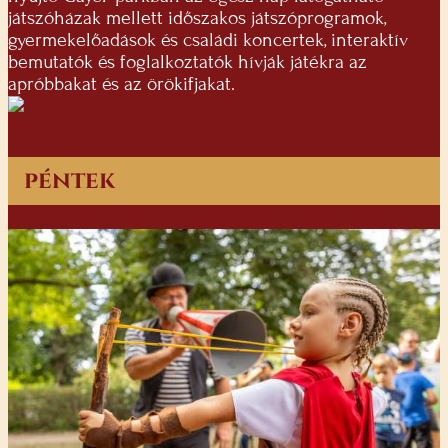
játszóházak mellett időszakos játszóprogramok,
gyermekelőadások és családi koncertek, interaktív
bemutatók és foglalkoztatók hívják játékra az
apróbbakat és az örökifjakat.
péntek