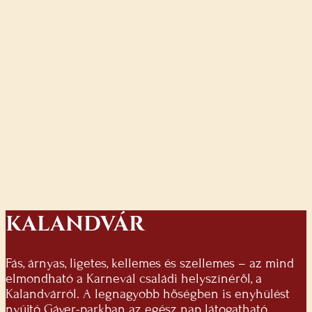
KALANDVÁR
Fás, árnyas, ligetes, kellemes és szellemes – az mind
elmondható a Karnevál családi helyszínéről, a
Kalandvárról. A legnagyobb hőségben is enyhülést
nyújtó Gáyer-parkban az egész nap látogatható