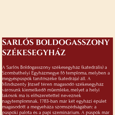
SARLÓS BOLDOGASSZONY
SZÉKESEGYHÁZ
A Sarlós Boldogasszony székesegyház (katedrális) a
Szombathelyi Egyházmegye fő temploma, melyben a
megyéspüspök tanítószéke (katedrája) áll. A
Mindszenty József téren magasodó székesegyház
városunk kiemelkedő műemléke, melyet a helyi
lakosok ma is előszeretettel neveznek
nagytemplomnak. 1783-ban már két egyházi épület
magasodott a megyeháza szomszédságában: a
püspöki palota és a papi szeminárium. A püspök már