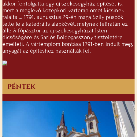
akkor fontolgatta egy új székesegyház építését is,
mert a meglévő középkori vártemplomot kicsinek
találta.... 1791. augusztus 29-én maga Szily püspök
tette le a katedrális alapkövét, melynek feliratán ez
állt: A főpásztor az új székesegyházat Isten
dicsőségére és Sarlós Boldogasszony tiszteletére
emelteti. A vártemplom bontása 1791-ben indult meg,
anyagát az építéshez használták fel.
péntek