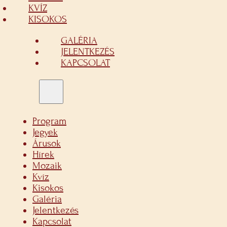
KVÍZ
KISOKOS
GALÉRIA
JELENTKEZÉS
KAPCSOLAT
Program
Jegyek
Árusok
Hírek
Mozaik
Kvíz
Kisokos
Galéria
Jelentkezés
Kapcsolat