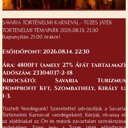
SAVARIA TÖRTÉNELMI KARNEVÁL - TÜZES JÁTÉK
TÖRTÉNELMI TÉMAPARK 2026.08.13. 21:30
(kapunyitás: 21:00 órakor)
Esőidőpont: 2026.08.14. 22:30
Ára: 4800Ft (amely 27% Áfát tartalmaz)
Adószám: 23304037-2-18
Kibocsátó: Savaria Turizmus
Nonprofit Kft, Szombathely, Király u.
1-3.
Tisztelt Vendégünk! Szeretettel üdvözöljük a Savaria
Történelmi Karnevál vendégeként. Kérjük, olvassa el
az alábbiakat az Ön és mások zavartalan szórakozása
érdekében. Ezen jegy a Tüzes játék előadására