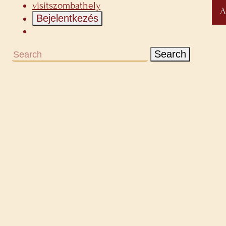
visitszombathely
A
Bejelentkezés
Search