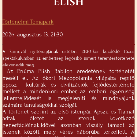
ELISH
Történelmi Témapark
2026. augusztus 13. 21:30
A karnevál nyitónapjának estéjén, 21:30-kor kezdődő tüzes
spektákulumban az emberiség legősibb ismert teremtéstörténete
elevenedik meg.
Az Enúma Elish Babilon eredetének történetét
meséli el. Az ókori Mezopotámia világába repítő
eposz kultúrák és civilizációk fejlődéstörténete
mellett a mindenkori ember, az emberi egyéniség
jellemfejlődését is megjeleníti és mindnyájunk
számára tanulságokkal szolgál.
A történet szerint az első istenpár, Apszú és Tiamat
adtak életet az istenek következő
generfációinak.Idővel azonban viszály támadt az
istenek között, mely véres háborúba torkollott. A