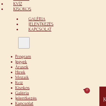
KVÍZ
KISOKOS
GALÉRIA
JELENTKEZÉS
KAPCSOLAT
Program
Jegyek
Árusok
Hírek
Mozaik
Kvíz
Kisokos
0
Galéria
Jelentkezés
Kapcsolat