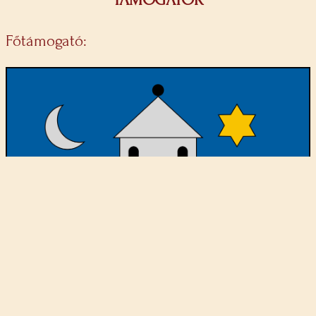
Főtámogató: