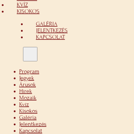
KVÍZ
KISOKOS
GALÉRIA
JELENTKEZÉS
KAPCSOLAT
Program
Jegyek
Árusok
Hírek
Mozaik
Kvíz
Kisokos
Galéria
Jelentkezés
Kapcsolat