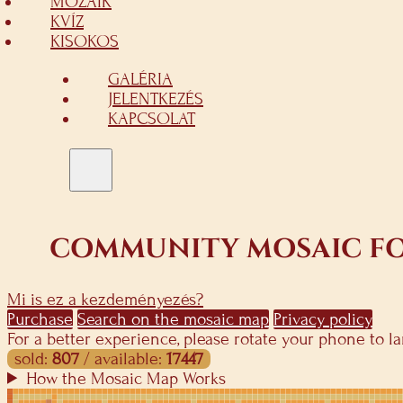
MOZAIK
KVÍZ
KISOKOS
GALÉRIA
JELENTKEZÉS
KAPCSOLAT
COMMUNITY MOSAIC FOR
Mi is ez a kezdeményezés?
Purchase
Search on the mosaic map
Privacy policy
For a better experience, please rotate your phone to 
sold:
807
/ available:
17447
How the Mosaic Map Works