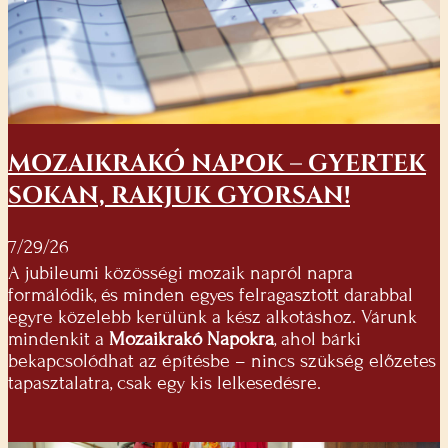
MOZAIKRAKÓ NAPOK – GYERTEK
SOKAN, RAKJUK GYORSAN!
7/29/26
A jubileumi közösségi mozaik napról napra
formálódik, és minden egyes felragasztott darabbal
egyre közelebb kerülünk a kész alkotáshoz. Várunk
mindenkit a
Mozaikrakó Napokra
, ahol bárki
bekapcsolódhat az építésbe – nincs szükség előzetes
tapasztalatra, csak egy kis lelkesedésre.