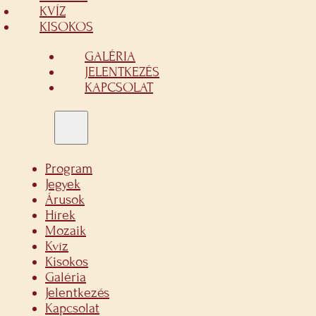
KVÍZ
KISOKOS
GALÉRIA
JELENTKEZÉS
KAPCSOLAT
Program
Jegyek
Árusok
Hírek
Mozaik
Kvíz
Kisokos
Galéria
Jelentkezés
Kapcsolat