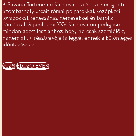
A Savaria Történelmi Karnevál évről évre megtölti
Szombathely utcáit római polgárokkal, középkori
lovagokkal, reneszánsz nemesekkel és barokk
dámákkal. A jubileumi XXV. Karneválon pedig ismét
minden adott lesz ahhoz, hogy ne csak szemlélője,
hanem aktív résztvevője is legyél ennek a különleges
időutazásnak.
2026
ELŐZŐ ÉVEK