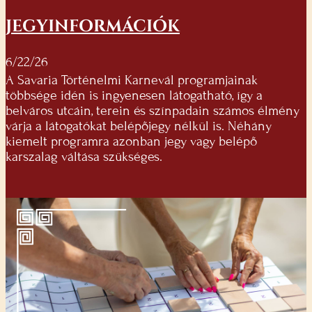
JEGYINFORMÁCIÓK
6/22/26
A Savaria Történelmi Karnevál programjainak
többsége idén is ingyenesen látogatható, így a
belváros utcáin, terein és színpadain számos élmény
várja a látogatókat belépőjegy nélkül is. Néhány
kiemelt programra azonban jegy vagy belépő
karszalag váltása szükséges.