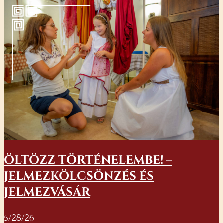
ÖLTÖZZ TÖRTÉNELEMBE! –
JELMEZKÖLCSÖNZÉS ÉS
JELMEZVÁSÁR
5/28/26