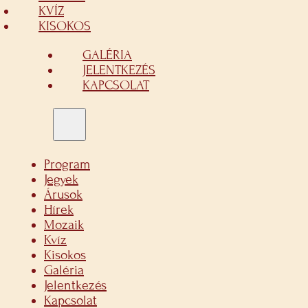
KVÍZ
KISOKOS
GALÉRIA
JELENTKEZÉS
KAPCSOLAT
Program
Jegyek
Árusok
Hírek
Mozaik
Kvíz
Kisokos
Galéria
Jelentkezés
Kapcsolat