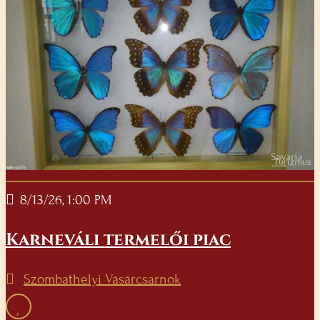
8/13/26, 1:00 PM
Karneváli termelői piac
Szombathelyi Vásárcsarnok