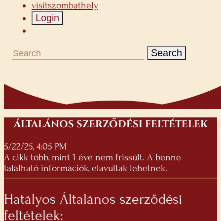
visitszombathely
Login
Search
ÁLTALÁNOS SZERZŐDÉSI FELTÉTELEK
5/22/25, 4:05 PM
A cikk több, mint 1 éve nem frissült. A benne
található információk, elavultak lehetnek.
Hatályos Általános szerződési
feltételek: