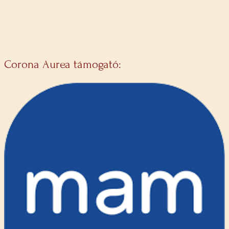
Corona Aurea támogató: