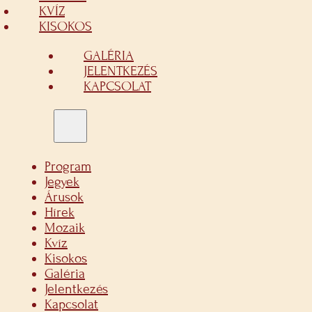
KVÍZ
KISOKOS
GALÉRIA
JELENTKEZÉS
KAPCSOLAT
Program
Jegyek
Árusok
Hírek
Mozaik
Kvíz
Kisokos
Galéria
Jelentkezés
Kapcsolat