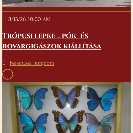
8/13/26, 10:00 AM
Trópusi lepke-, pók- és
rovargigászok kiállítása
Ferences Templom