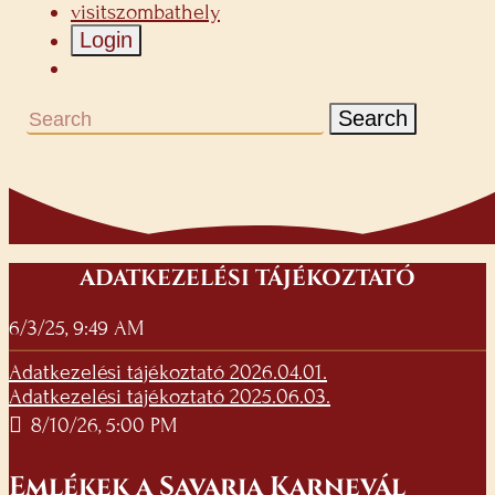
visitszombathely
Login
Search
ADATKEZELÉSI TÁJÉKOZTATÓ
6/3/25, 9:49 AM
Adatkezelési tájékoztató 2026.04.01.
Adatkezelési tájékoztató 2025.06.03.
8/10/26, 5:00 PM
Emlékek a Savaria Karnevál