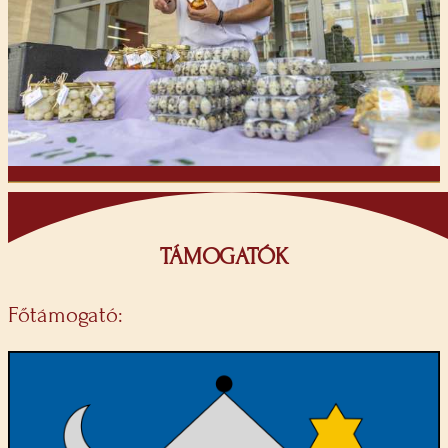
TÁMOGATÓK
Főtámogató: