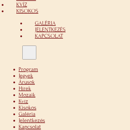
KVÍZ
KISOKOS
GALÉRIA
JELENTKEZÉS
KAPCSOLAT
Program
Jegyek
Árusok
Hírek
Mozaik
Kvíz
Kisokos
Galéria
Jelentkezés
Kapcsolat