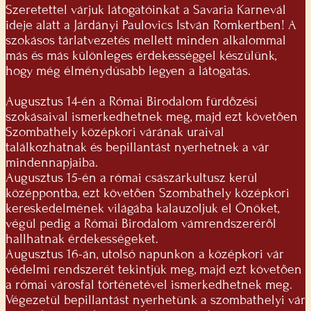
Szeretettel várjuk látogatóinkat a Savaria Karnevál
ideje alatt a Járdányi Paulovics István Romkertben! A
szokásos tárlatvezetés mellett minden alkalommal
más és más különleges érdekességgel készülünk,
hogy még élménydúsabb legyen a látogatás.
Augusztus 14-én a Római Birodalom fürdőzési
szokásaival ismerkedhetnek meg, majd ezt követően
Szombathely középkori várának uraival
találkozhatnak és bepillantást nyerhetnek a vár
mindennapjaiba.
Augusztus 15-én a római császárkultusz kerül
középpontba, ezt követően Szombathely középkori
kereskedelmének világába kalauzoljuk el Önöket,
végül pedig a Római Birodalom vámrendszeréről
hallhatnak érdekességeket.
Augusztus 16-án, utolsó napunkon a középkori vár
védelmi rendszerét tekintjük meg, majd ezt követően
a római városfal történetével ismerkedhetnek meg.
Végezetül bepillantást nyerhetünk a szombathelyi vár