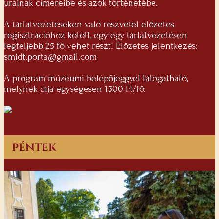
urainak címereibe és azok történetébe.
A tárlatvezetéseken való részvétel előzetes
regisztrációhoz kötött, egy-egy tárlatvezetésen
legfeljebb 25 fő vehet részt! Előzetes jelentkezés:
smidt.porta@gmail.com
A program múzeumi belépőjeggyel látogatható,
melynek díja egységesen 1500 Ft/fő.
péntek