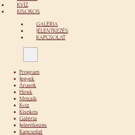
KVÍZ
KISOKOS
GALÉRIA
JELENTKEZÉS
KAPCSOLAT
Program
Jegyek
Árusok
Hírek
Mozaik
Kvíz
Kisokos
Galéria
Jelentkezés
Kapcsolat