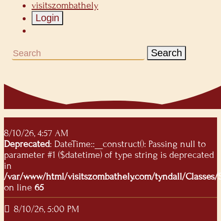
visitszombathely
Login
Search
8/10/26, 4:57 AM
Deprecated
: DateTime::__construct(): Passing null to
parameter #1 ($datetime) of type string is deprecated
in
/var/www/html/visitszombathely.com/tyndall/Classes
on line
65
8/10/26, 5:00 PM