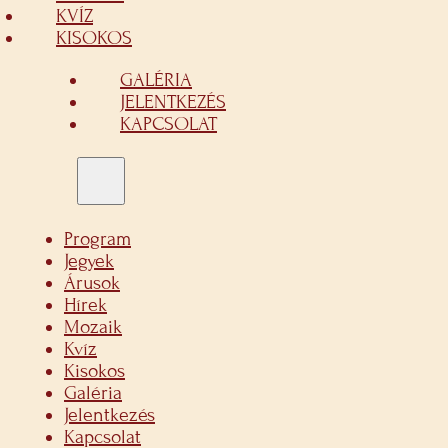
KVÍZ
KISOKOS
GALÉRIA
JELENTKEZÉS
KAPCSOLAT
Program
Jegyek
Árusok
Hírek
Mozaik
Kvíz
Kisokos
Galéria
Jelentkezés
Kapcsolat