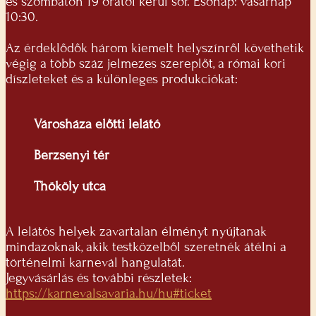
és szombaton 19 órától kerül sor. Esőnap: vasárnap
10:30.
Az érdeklődők három kiemelt helyszínről követhetik
végig a több száz jelmezes szereplőt, a római kori
díszleteket és a különleges produkciókat:
Városháza előtti lelátó
Berzsenyi tér
Thököly utca
A lelátós helyek zavartalan élményt nyújtanak
mindazoknak, akik testközelből szeretnék átélni a
történelmi karnevál hangulatát.
Jegyvásárlás és további részletek:
https://karnevalsavaria.hu/hu#ticket