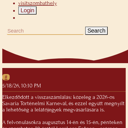
visitszombathely
Login
Search
#
5/18/26, 10:10 PM
Elkezdődött a visszaszámlálás: közeleg a 2026-os
Savaria Történelmi Karnevál, és ezzel együtt megnyílt
a lehetőség a lelátójegyek megvásárlására is.
A felvonulásokra augusztus 14-én és 15-én, pénteken