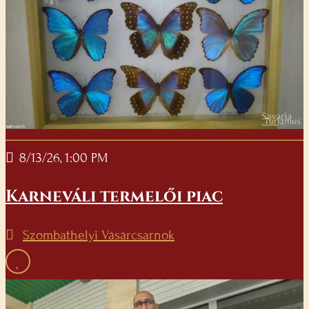
8/13/26, 1:00 PM
Karneváli termelői piac
Szombathelyi Vásárcsarnok