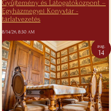
Gyűjtemény és Látogatóközpont –
Egyházmegyei Könyvtár -
tárlatvezetés
8/14/26, 8:30 AM
aug.
14