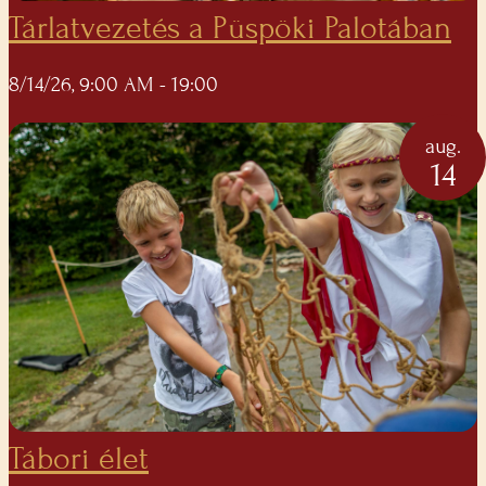
Tárlatvezetés a Püspöki Palotában
8/14/26, 9:00 AM
- 19:00
aug.
14
Tábori élet