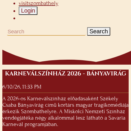
visitszombathely
Login
Search
KARNEVÁLSZÍNHÁZ 2026 - BÁNYAVIRÁG
6/10/26, 11:33 PM
A 2026-os Karneválszínház előadásaként Székely
Csaba Bányavirág című kortárs magyar tragikomédiája
érkezik Szombathelyre. A Miskolci Nemzeti Színház
vendégjátéka négy alkalommal lesz látható a Savaria
Karnevál programjában.