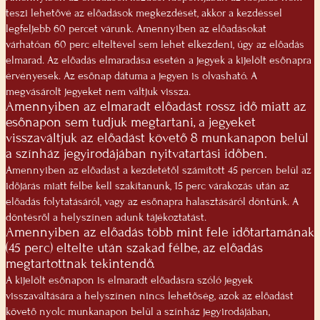
teszi lehetővé az előadások megkezdését, akkor a kezdéssel
legfeljebb 60 percet várunk. Amennyiben az előadásokat
várhatóan 60 perc elteltével sem lehet elkezdeni, úgy az előadás
elmarad. Az előadás elmaradása esetén a jegyek a kijelölt esőnapra
érvényesek. Az esőnap dátuma a jegyen is olvasható. A
megvásárolt jegyeket nem váltjuk vissza.
Amennyiben az elmaradt előadást rossz idő miatt az
esőnapon sem tudjuk megtartani, a jegyeket
visszaváltjuk az előadást követő 8 munkanapon belül
a színház jegyirodájában nyitvatartási időben.
Amennyiben az előadást a kezdetétől számított 45 percen belül az
időjárás miatt félbe kell szakítanunk, 15 perc várakozás után az
előadás folytatásáról, vagy az esőnapra halasztásáról döntünk. A
döntésről a helyszínen adunk tájékoztatást.
Amennyiben az előadás több mint fele időtartamának
(45 perc) eltelte után szakad félbe, az előadás
megtartottnak tekintendő.
A kijelölt esőnapon is elmaradt előadásra szóló jegyek
visszaváltására a helyszínen nincs lehetőség, azok az előadást
követő nyolc munkanapon belül a színház jegyirodájában,