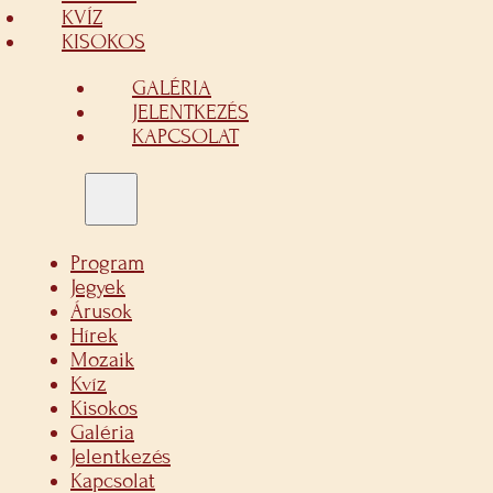
KVÍZ
KISOKOS
GALÉRIA
JELENTKEZÉS
KAPCSOLAT
Program
Jegyek
Árusok
Hírek
Mozaik
Kvíz
Kisokos
Galéria
Jelentkezés
Kapcsolat