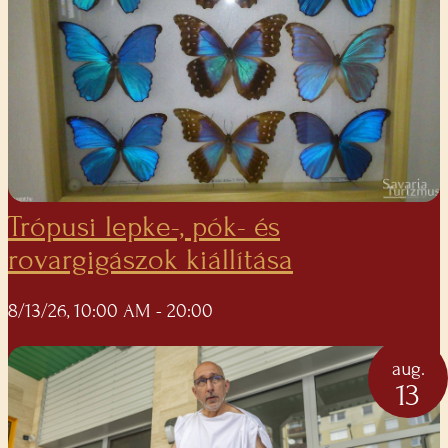
Trópusi lepke-, pók- és
rovargigászok kiállítása
8/13/26, 10:00 AM
- 20:00
aug.
13