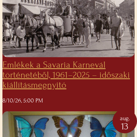
Emlékek a Savaria Karnevál
történetéből, 1961–2025 – időszaki
kiállításmegnyitó
8/10/26, 5:00 PM
aug.
13