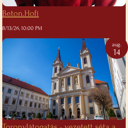
Beton.Hofi
8/13/26, 10:00 PM
aug.
14
Toronylátogatás - vezetett séta a