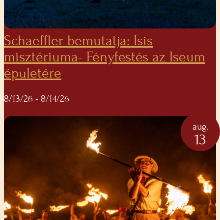
Schaeffler bemutatja: Isis
misztériuma- Fényfestés az Iseum
épületére
8/13/26
- 8/14/26
aug.
13