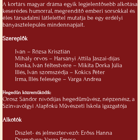
A kortárs magyar dráma egyik legjelentősebb alkotása
keserédes humorral, megrendítő emberi sorsokkal és
éles társadalmi látlelettel mutatja be egy erdélyi
bányásztelepülés mindennapjait.
Szereplők
Iván – Rózsa Krisztián
Mihály orvos – Harsányi Attila Jászai-díjas
Ilonka, Iván féltestvére – Mikita Dorka Júlia
Illés, Iván szomszédja – Kokics Péter
Irma, Illés felesége – Varga Andrea
Hegedűn közreműködik:
Orosz Sándor nívódíjas hegedűművész, népzenész, a
Szinvavölgyi Alapfokú Művészeti Iskola igazgatója
Alkotók
Díszlet- és jelmeztervező: Erőss Hanna
Dramaturg: Varga Emese