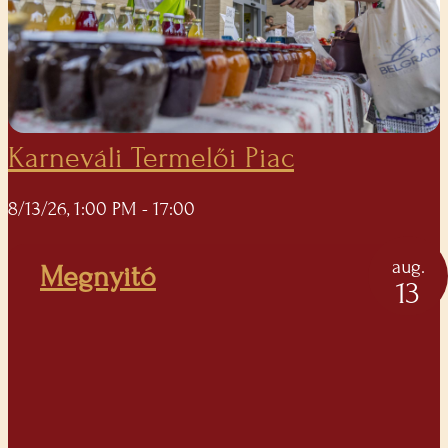
Karneváli Termelői Piac
8/13/26, 1:00 PM
- 17:00
aug.
Megnyitó
13