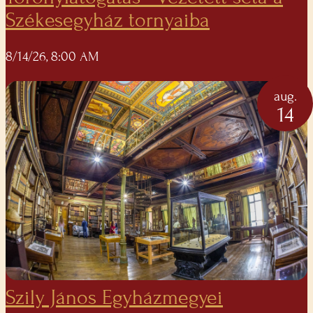
Székesegyház tornyaiba
8/14/26, 8:00 AM
aug.
14
Szily János Egyházmegyei