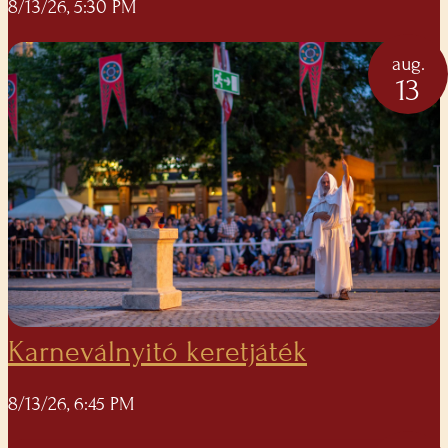
8/13/26, 5:30 PM
aug.
13
Karneválnyitó keretjáték
8/13/26, 6:45 PM