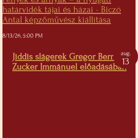
határvidék tájai és házai - Biczó
Antal képzőművész kiállítása
8/13/26, 5:00 PM
aug.
Jiddis slágerek Gregor Bernadett 
13
Zucker Immánuel előadásában