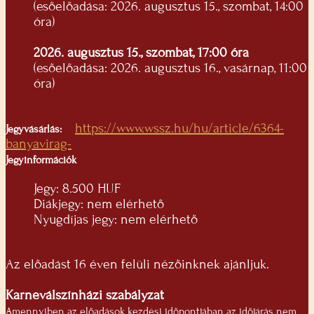
(esőelőadása: 2026. augusztus 15., szombat, 14:00
óra)
2026. augusztus 15., szombat, 17:00 óra
(esőelőadása: 2026. augusztus 16., vasárnap, 11:00
óra)
https://www.wssz.hu/hu/article/6364-
Jegyvásárlás:
banyavirag-
Jegyinformációk
Jegy: 8.500 HUF
Diákjegy: nem elérhető
Nyugdíjas jegy: nem elérhető
Az előadást 16 éven felüli nézőinknek ajánljuk.
Karneválszínházi szabályzat
Amennyiben az előadások kezdési időpontjában az időjárás nem