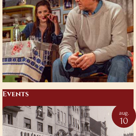
E
vents
aug.
10