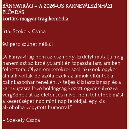
BÁNYAVIRÁG – A 2026-OS KARNEVÁLSZÍNHÁZI
ELŐADÁS
kortárs magyar tragikomédia
Írta: Székely Csaba
90 perc szünet nélkül
„A Bányavirág nem az eszményi Erdélyt mutatja meg,
hanem azt az Erdélyt, amit én tapasztaltam, amiben
felnőttem. Olyan emberekről szól, akiknek egykor
álmaik voltak, de azóta ezek az álmok eltűntek a
pálinkáspohár fenekén. A teljes kilátástalanság és a
karnyújtásra levő boldogság között egyensúlyozva
vergődnek át az életen, és mivel nem tehetnek mást,
a keserűséget nap mint nap feloldják egy kis
alkoholba vegyített humorral.”
– Székely Csaba