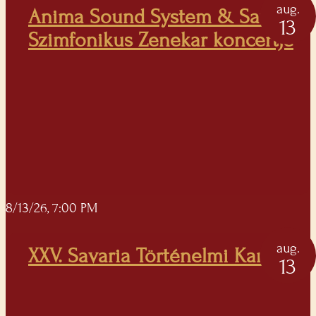
aug.
Anima Sound System & Savaria
13
Szimfonikus Zenekar koncertje
8/13/26, 7:00 PM
aug.
XXV. Savaria Történelmi Karnevál
13