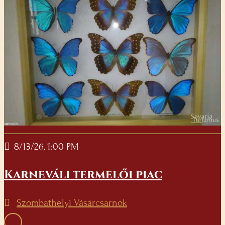
8/13/26, 1:00 PM
Karneváli termelői piac
Szombathelyi Vásárcsarnok