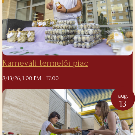
Karneváli termelői piac
8/13/26, 1:00 PM
- 17:00
aug.
13