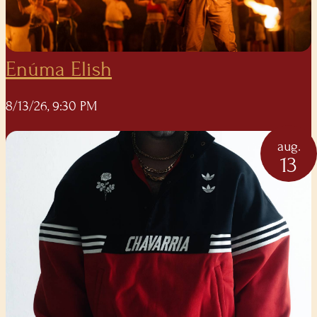
Enúma Elish
8/13/26, 9:30 PM
aug.
13