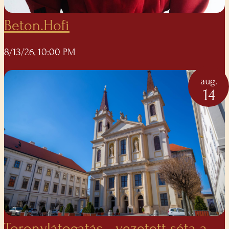
Beton.Hofi
8/13/26, 10:00 PM
aug.
14
Toronylátogatás - vezetett séta a