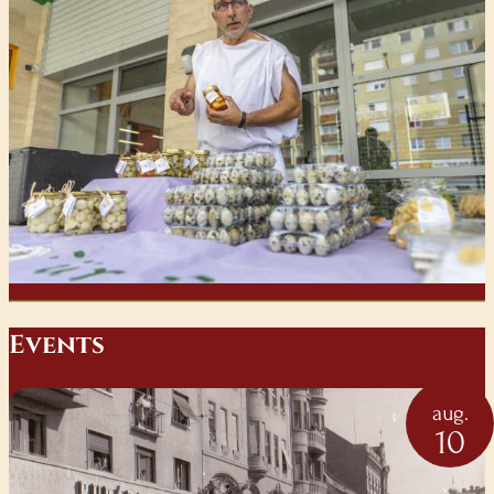
E
vents
aug.
10