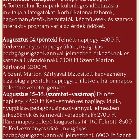
A Történelmi Témapark különleges időutazásra
invitálja a látogatókat: korhű katonai táborok,
hagyományőrzők, bemutatók, kézművesek és számos
interaktív program várja az érdeklődőket.
Augusztus 14. (péntek)
Felnőtt napijegy: 4000 Ft
Kedvezményes napijegy (diák-, nyugdíjas-,
pedagógusigazolvánnyal, jelmezben érkezőknek és
karneváli véradóknak): 2300 Ft Szent Márton
Kártyával: 2300 Ft
A Szent Márton Kártyával biztosított kedvezmény
kizárólag a pénteki napijegyre, illetve a háromnapos
belépőre vehető igénybe.
Augusztus 15–16. (szombat–vasárnap)
Felnőtt
napijegy: 4200 Ft Kedvezményes napijegy (diák-,
nyugdíjas-, pedagógusigazolvánnyal, jelmezben
érkezőknek és karneváli véradóknak): 2700 Ft
Háromnapos belépő (augusztus 14–16.) Felnőtt: 8500
Ft Kedvezményes (diák-, nyugdíjas-,
pedagógusigazolvánnyal, jelmezben): 6900 Ft Szent