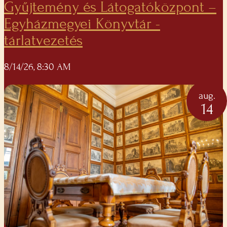
Gyűjtemény és Látogatóközpont –
Egyházmegyei Könyvtár -
tárlatvezetés
8/14/26, 8:30 AM
aug.
14