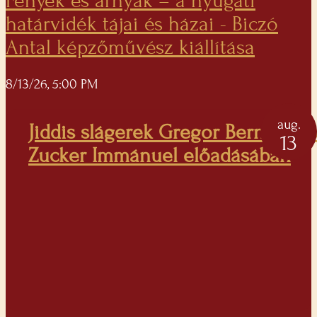
Fények és árnyak – a nyugati
határvidék tájai és házai - Biczó
Antal képzőművész kiállítása
8/13/26, 5:00 PM
aug.
Jiddis slágerek Gregor Bernadett 
13
Zucker Immánuel előadásában