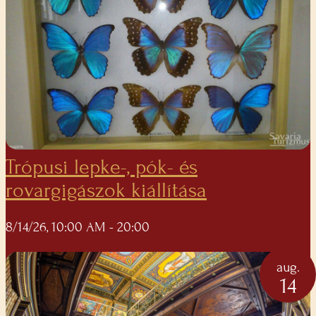
Trópusi lepke-, pók- és
rovargigászok kiállítása
8/14/26, 10:00 AM
- 20:00
aug.
14