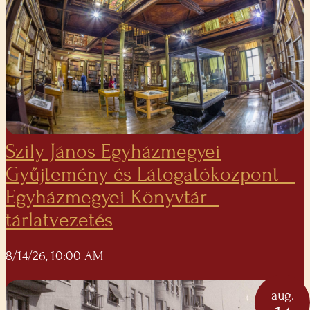
Szily János Egyházmegyei
Gyűjtemény és Látogatóközpont –
Egyházmegyei Könyvtár -
tárlatvezetés
8/14/26, 10:00 AM
aug.