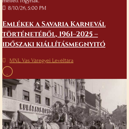
mellett fogynak.
8/10/26, 5:00 PM
Emlékek a Savaria Karnevál
történetéből, 1961–2025 –
időszaki kiállításmegnyitó
MNL Vas Váregyei Levéltára