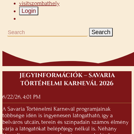
visitszombathely
Login
Search
JEGYINFORMÁCIÓK – SAVARIA
TÖRTÉNELMI KARNEVÁL 2026
6/22/26, 4:01 PM
A Savaria Történelmi Karnevál programjainak
többsége idén is ingyenesen látogatható, így a
belváros utcáin, terein és színpadain számos élmény
várja a látogatókat belépőjegy nélkül is. Néhány