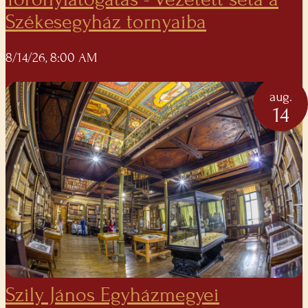
Székesegyház tornyaiba
8/14/26, 8:00 AM
aug.
14
Szily János Egyházmegyei