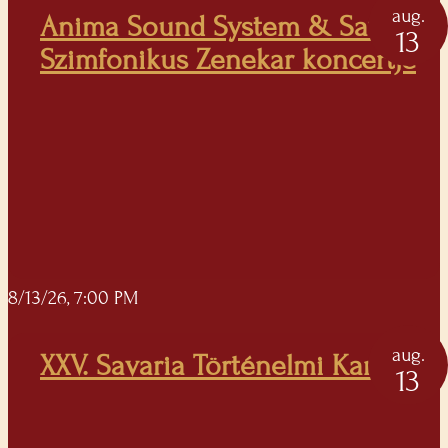
aug.
Anima Sound System & Savaria
13
Szimfonikus Zenekar koncertje
8/13/26, 7:00 PM
aug.
XXV. Savaria Történelmi Karnevál
13