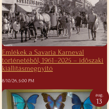
Emlékek a Savaria Karnevál
történetéből, 1961–2025 – időszaki
kiállításmegnyitó
8/10/26, 5:00 PM
aug.
13