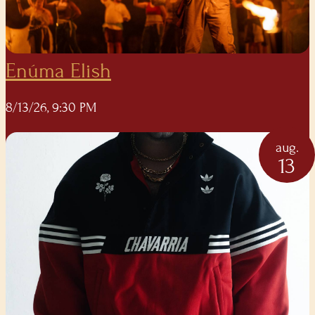
Enúma Elish
8/13/26, 9:30 PM
aug.
13