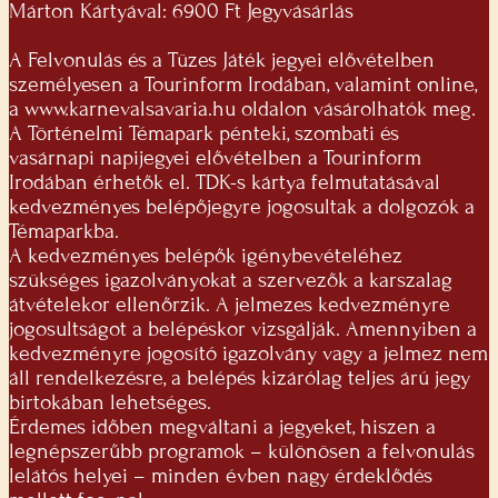
Márton Kártyával: 6900 Ft Jegyvásárlás
A Felvonulás és a Tüzes Játék jegyei elővételben
személyesen a Tourinform Irodában, valamint online,
a www.karnevalsavaria.hu oldalon vásárolhatók meg.
A Történelmi Témapark pénteki, szombati és
vasárnapi napijegyei elővételben a Tourinform
Irodában érhetők el. TDK-s kártya felmutatásával
kedvezményes belépőjegyre jogosultak a dolgozók a
Témaparkba.
A kedvezményes belépők igénybevételéhez
szükséges igazolványokat a szervezők a karszalag
átvételekor ellenőrzik. A jelmezes kedvezményre
jogosultságot a belépéskor vizsgálják. Amennyiben a
kedvezményre jogosító igazolvány vagy a jelmez nem
áll rendelkezésre, a belépés kizárólag teljes árú jegy
birtokában lehetséges.
Érdemes időben megváltani a jegyeket, hiszen a
legnépszerűbb programok – különösen a felvonulás
lelátós helyei – minden évben nagy érdeklődés