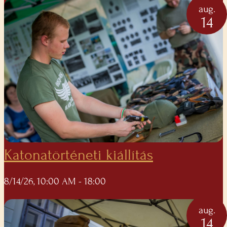
aug.
14
Katonatörténeti kiállítás
8/14/26, 10:00 AM
- 18:00
aug.
14