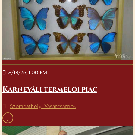
8/13/26, 1:00 PM
Karneváli termelői piac
Szombathelyi Vásárcsarnok