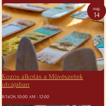
aug.
14
Közös alkotás a Művészetek
utcájában
8/14/26, 10:00 AM
- 12:00