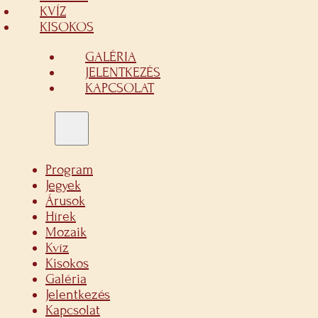
KVÍZ
KISOKOS
GALÉRIA
JELENTKEZÉS
KAPCSOLAT
Program
Jegyek
Árusok
Hírek
Mozaik
Kvíz
Kisokos
Galéria
Jelentkezés
Kapcsolat