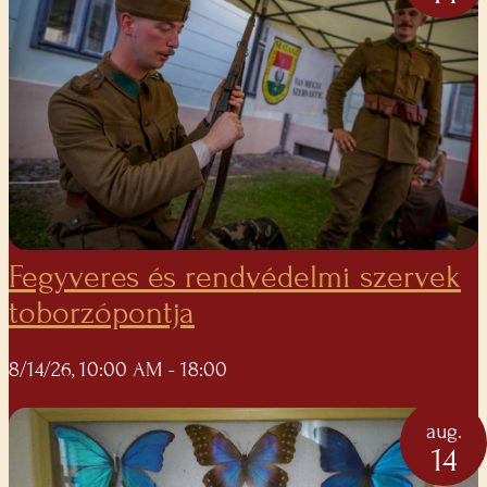
Fegyveres és rendvédelmi szervek
toborzópontja
8/14/26, 10:00 AM
- 18:00
aug.
14