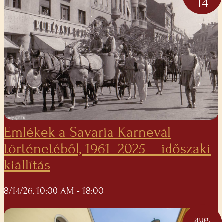
14
Emlékek a Savaria Karnevál
történetéből, 1961–2025 – időszaki
kiállítás
8/14/26, 10:00 AM
- 18:00
aug.