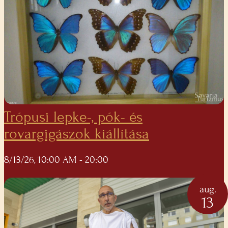
Trópusi lepke-, pók- és
rovargigászok kiállítása
8/13/26, 10:00 AM
- 20:00
aug.
13