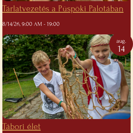
Tárlatvezetés a Püspöki Palotában
8/14/26, 9:00 AM
- 19:00
aug.
14
Tábori élet