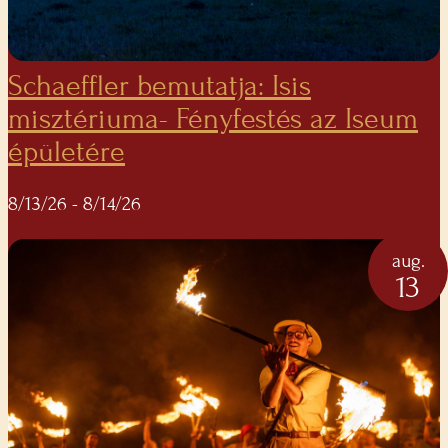
Schaeffler bemutatja: Isis
misztériuma- Fényfestés az Iseum
épületére
8/13/26
- 8/14/26
aug.
13