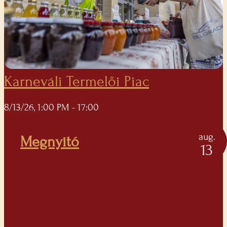
Karneváli Termelői Piac
8/13/26, 1:00 PM
- 17:00
aug.
Megnyitó
13