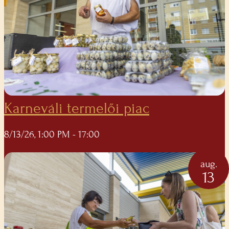
Karneváli termelői piac
8/13/26, 1:00 PM
- 17:00
aug.
13