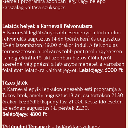
kiemelt programra azonban jegy vagy belépő
karszalag váltása szükséges.
Lelátós helyek a Karneváli Felvonulásra
A Karnevál leglátványosabb eseménye, a történelmi
felvonulás augusztus 14-én (pénteken) és augusztus
15-én (szombaton) 19.00 órakor indul. A felvonulás
természetesen a belváros több pontjáról ingyenesen
is megtekinthető, aki azonban biztos ülőhelyről
szeretné végignézni a látványos menetet, a városban
felállított lelátókra válthat jegyet.
Lelátójegy: 5000 Ft
Tüzes Játék
A Karnevál egyik legkülönlegesebb esti programja a
Tüzes Játék, amely augusztus 13-án, csütörtökön 21.30
órakor kezdődik (kapunyitás: 21.00). Rossz idő esetén
az esőnap augusztus 14., péntek 22.30.
Belépőjegy: 4800 Ft
Történelmi Témapark
– belépő karszalagok