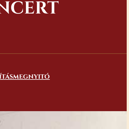
ONCERT
lításmegnyitó