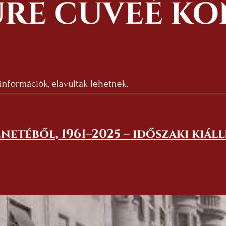
RE CUVEÉ K
 információk, elavultak lehetnek.
netéből, 1961–2025 – időszaki kiál