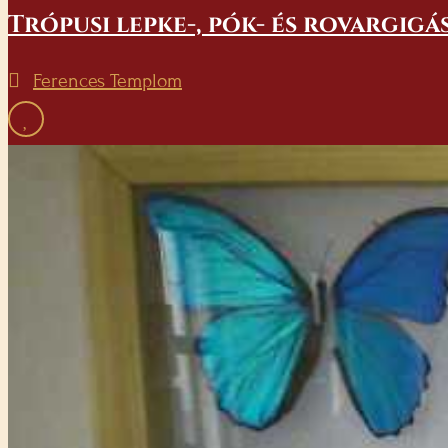
Trópusi lepke-, pók- és rovargigá
Ferences Templom