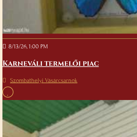
8/13/26, 1:00 PM
Karneváli termelői piac
Szombathelyi Vásárcsarnok