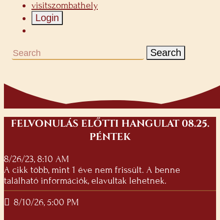
visitszombathely
Login
Search
FELVONULÁS ELŐTTI HANGULAT 08.25.
PÉNTEK
8/26/23, 8:10 AM
A cikk több, mint 1 éve nem frissült. A benne
található információk, elavultak lehetnek.
8/10/26, 5:00 PM