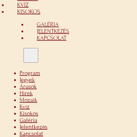
KVÍZ
KISOKOS
GALÉRIA
JELENTKEZÉS
KAPCSOLAT
Program
Jegyek
Árusok
Hírek
Mozaik
Kvíz
Kisokos
Galéria
Jelentkezés
Kapcsolat