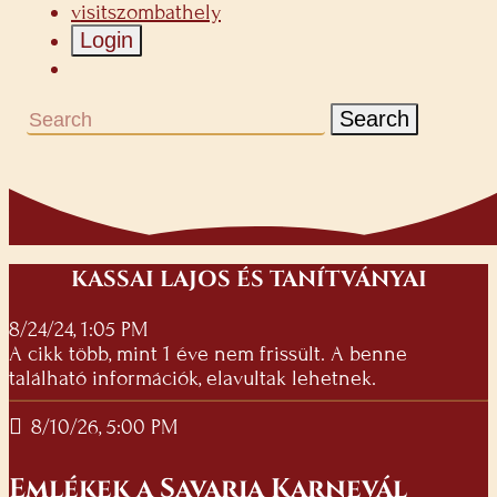
visitszombathely
Login
Search
KASSAI LAJOS ÉS TANÍTVÁNYAI
8/24/24, 1:05 PM
A cikk több, mint 1 éve nem frissült. A benne
található információk, elavultak lehetnek.
8/10/26, 5:00 PM
Emlékek a Savaria Karnevál