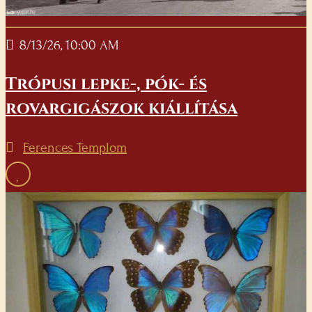
8/13/26, 10:00 AM
Trópusi lepke-, pók- és
rovargigászok kiállítása
Ferences Templom