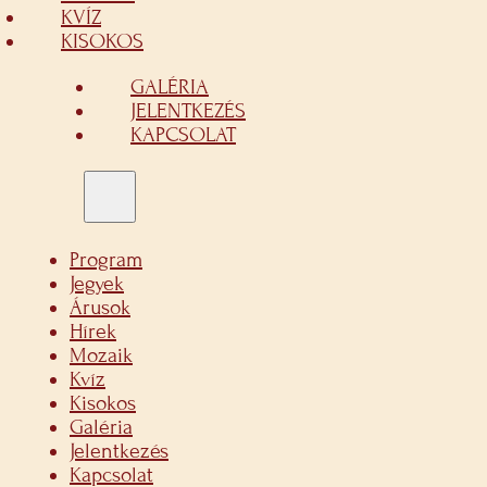
KVÍZ
KISOKOS
GALÉRIA
JELENTKEZÉS
KAPCSOLAT
Program
Jegyek
Árusok
Hírek
Mozaik
Kvíz
Kisokos
Galéria
Jelentkezés
Kapcsolat