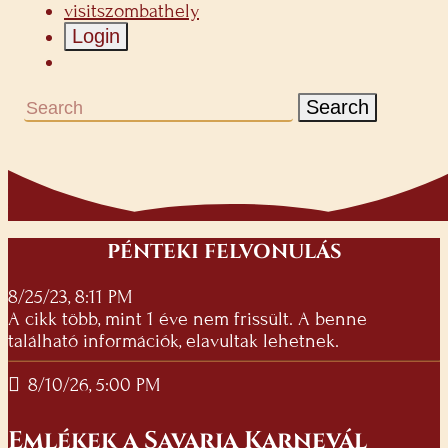
visitszombathely
Login
Search
PÉNTEKI FELVONULÁS
8/25/23, 8:11 PM
A cikk több, mint 1 éve nem frissült. A benne
található információk, elavultak lehetnek.
8/10/26, 5:00 PM
Emlékek a Savaria Karnevál