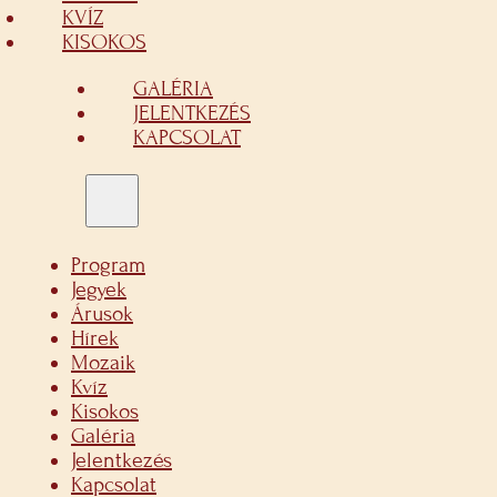
KVÍZ
KISOKOS
GALÉRIA
JELENTKEZÉS
KAPCSOLAT
Program
Jegyek
Árusok
Hírek
Mozaik
Kvíz
Kisokos
Galéria
Jelentkezés
Kapcsolat