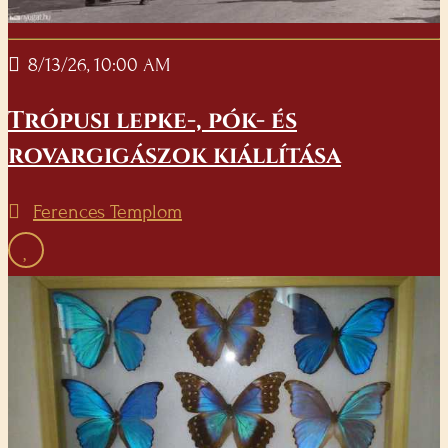
8/13/26, 10:00 AM
Trópusi lepke-, pók- és
rovargigászok kiállítása
Ferences Templom