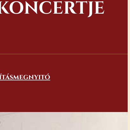
 KONCERTJE
lításmegnyitó