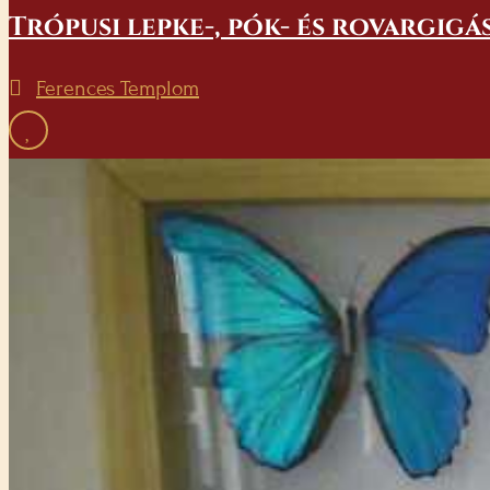
Trópusi lepke-, pók- és rovargigá
Ferences Templom