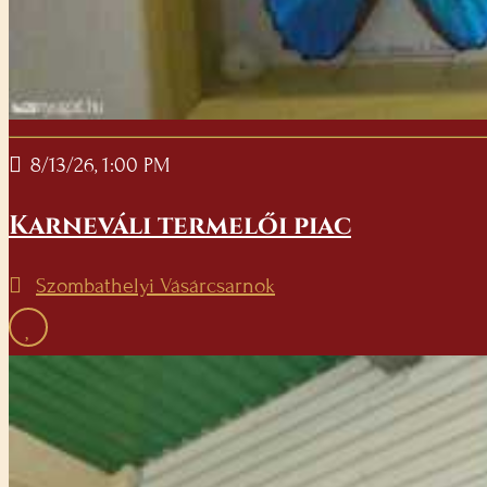
8/13/26, 1:00 PM
Karneváli termelői piac
Szombathelyi Vásárcsarnok