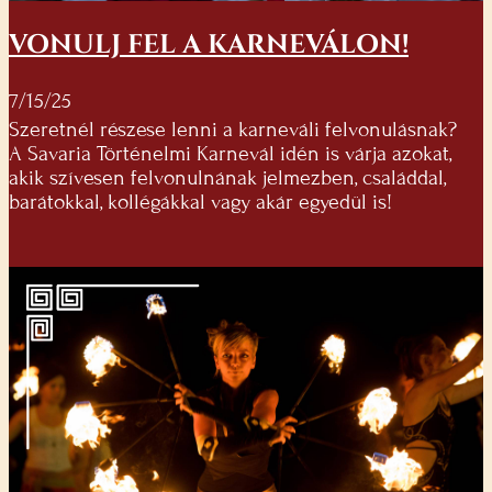
VONULJ FEL A KARNEVÁLON!
7/15/25
Szeretnél részese lenni a karneváli felvonulásnak?
A Savaria Történelmi Karnevál idén is várja azokat,
akik szívesen felvonulnának jelmezben, családdal,
barátokkal, kollégákkal vagy akár egyedül is!