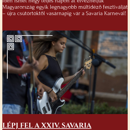
Idén ismét négy teljes napon át élvezhetjük
Magyarország egyik legnagyobb múltidéző fesztiválját
– újra csütörtöktől vasárnapig vár a Savaria Karnevál!
LÉPJ FEL A XXIV. SAVARIA