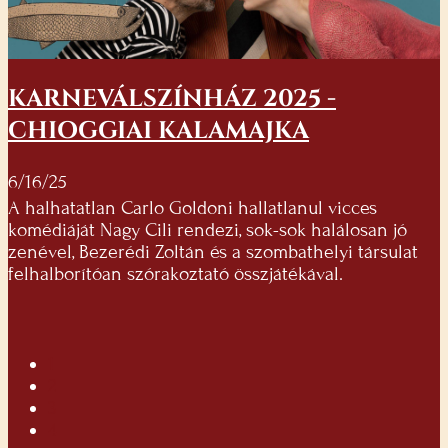
KARNEVÁLSZÍNHÁZ 2025 -
CHIOGGIAI KALAMAJKA
6/16/25
A halhatatlan Carlo Goldoni hallatlanul vicces
komédiáját Nagy Cili rendezi, sok-sok halálosan jó
zenével, Bezerédi Zoltán és a szombathelyi társulat
felhalborítóan szórakoztató összjátékával.
1
2
3
4