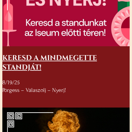
KERESD A MINDMEGETTE
STANDJÁT!
8/19/25
Pörgess – Válaszolj – Nyerj!