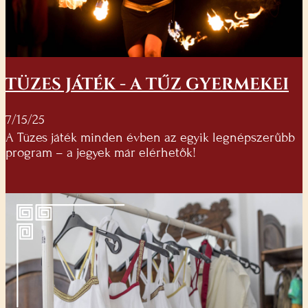
TÜZES JÁTÉK - A TŰZ GYERMEKEI
7/15/25
A Tüzes játék minden évben az egyik legnépszerűbb
program – a jegyek már elérhetők!