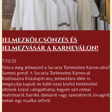
JELMEZKÖLCSÖNZÉS ÉS
JELMEZVÁSÁR A KARNEVÁLON!
7/15/25
Nincs még jelmezed a Savaria Történelmi Karneválra?
Semmi gond! A Savaria Történelmi Karnevál
Közhasznú Közalapítvány jelmeztára idén is
megnyitja kapuit, és több ezer, korhű történelmi
öltözék közül válogathatsz, legyen szó római
matrónáról, barokk dámáról vagy szenátorról, lovagról,
netán egy nyalka úrfiról.