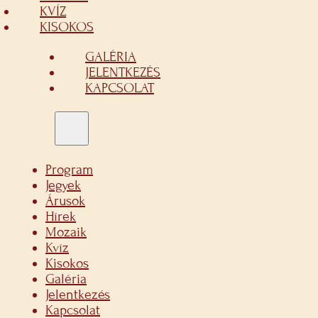
KVÍZ
KISOKOS
GALÉRIA
JELENTKEZÉS
KAPCSOLAT
Program
Jegyek
Árusok
Hírek
Mozaik
Kvíz
Kisokos
Galéria
Jelentkezés
Kapcsolat