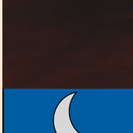
Főtámogató: